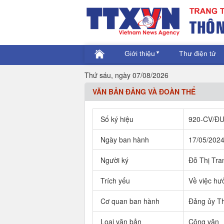
Giới thiệu
Thư điện tử
Thứ sáu, ngày 07/08/2026
VĂN BẢN ĐẢNG VÀ ĐOÀN THỂ
Số ký hiệu
920-CV/Đ
Ngày ban hành
17/05/202
Người ký
Đỗ Thị Tra
Trích yếu
Về việc hư
Cơ quan ban hành
Đảng ủy Th
Loại văn bản
Công văn