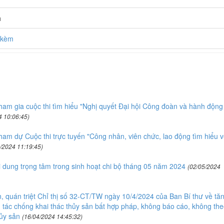
h
h kèm
m gia cuộc thi tìm hiểu "Nghị quyết Đại hội Công đoàn và hành động
4 10:06:45)
m dự Cuộc thi trực tuyến "Công nhân, viên chức, lao động tìm hiểu v
/2024 11:19:45)
ung trọng tâm trong sinh hoạt chi bộ tháng 05 năm 2024
(02/05/2024
, quán triệt Chỉ thị số 32-CT/TW ngày 10/4/2024 của Ban Bí thư về tă
 tác chống khai thác thủy sản bất hợp pháp, không báo cáo, không the
ủy sản
(16/04/2024 14:45:32)