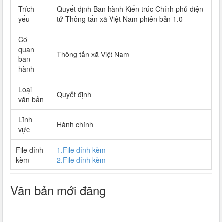
Trích
Quyết định Ban hành Kiến trúc Chính phủ điện
yếu
tử Thông tấn xã Việt Nam phiên bản 1.0
Cơ
quan
Thông tấn xã Việt Nam
ban
hành
Loại
Quyết định
văn bản
Lĩnh
Hành chính
vực
File đính
1.File đính kèm
kèm
2.File đính kèm
Văn bản mới đăng