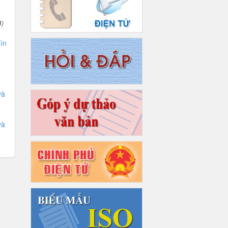
4)
ìn
và
và