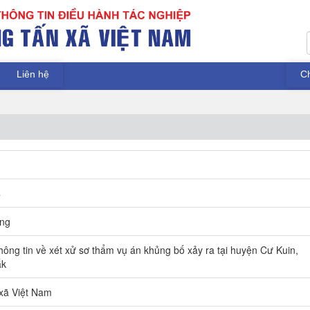
Liên hệ
C
4
ang
hông tin về xét xử sơ thẩm vụ án khủng bố xảy ra tại huyện Cư Kuin,
ắk
xã Việt Nam