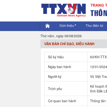
Giới thiệu
Thư điện tử
Thứ năm, ngày 06/08/2026
VĂN BẢN CHỈ ĐẠO, ĐIỀU HÀNH
Số ký hiệu
63/KH-TTX
Ngày ban hành
12/01/202
Người ký
Vũ Việt Tr
Kế hoạch t
Trích yếu
tỉnh Đắk L
Cơ quan ban hành
Thông tấn 