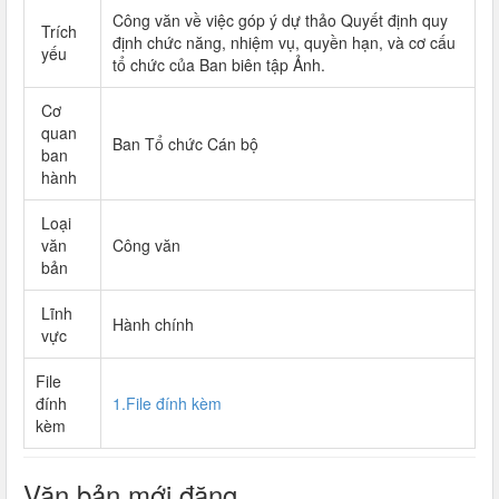
Công văn về việc góp ý dự thảo Quyết định quy
Trích
định chức năng, nhiệm vụ, quyền hạn, và cơ cấu
yếu
tổ chức của Ban biên tập Ảnh.
Cơ
quan
Ban Tổ chức Cán bộ
ban
hành
Loại
văn
Công văn
bản
Lĩnh
Hành chính
vực
File
đính
1.File đính kèm
kèm
Văn bản mới đăng