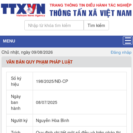
Tìm kiếm
MENU
Chủ nhật, ngày 09/08/2026
Đăng nhập
VĂN BẢN QUY PHẠM PHÁP LUẬT
Số ký
198/2025/NĐ-CP
hiệu
Ngày
ban
08/07/2025
hành
Người ký
Nguyễn Hòa Bình
Trích
Quy định chi tiết một số điều và biện pháp thi