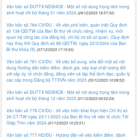
Văn bản số ĐUTTX-NDSHCB - Một số nội dung trọng tâm trong
sinh hoạt chi bộ tháng 01 năm 2024
(29/12/2023 16:57:30)
Văn bản số 784-CV/ĐU - Về việc phổ biến, quán triệt Quy định
số 138-QĐ/TW của Ban Bí thư về chức năng, nhiệm vụ, mối
quan hệ công tác của đảng bộ, chi bộ cơ sở cơ quan. (Quy định
này thay thế Quy định số 98-QĐ/TW, ngày 22/3/2004 của Ban
Bí thư khóa IX)
(07/12/2023 17:15:03)
Văn bản số 781-CV/ĐU - Về việc bổ sung, sửa đổi một số nội
dung Hướng dẫn kiểm điểm, đánh giá, xếp loại chất lượng đối
với cấp ủy, tổ chức đảng, đảng viên và tập thể lãnh đạo, quản lý
các cấp trong Đảng bộ TTXVN năm 2023
(05/12/2023 10:08:52)
Văn bản số ĐUTTX-NDSHCB - Một số nội dung trọng tâm trong
sinh hoạt chi bộ tháng 12 năm 2023
(01/12/2023 09:52:24)
Văn bản số 778-CV/ĐU - Về việc triển khai thực hiện Chỉ thị số
26-CT/TW ngày 23/11/2023 của Ban Bí thư về việc tổ chức Tết
Giáp Thìn năm 2024
(01/12/2023 10:23:51)
Văn bản số 777-HD/ĐU - Hương dẫn về việc kiểm điểm, đánh