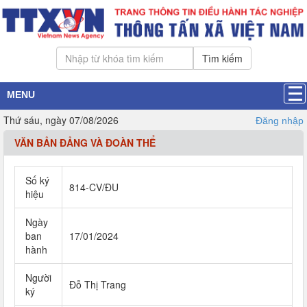
Tìm kiếm
MENU
Thứ sáu, ngày 07/08/2026
Đăng nhập
VĂN BẢN ĐẢNG VÀ ĐOÀN THỂ
Số ký
814-CV/ĐU
hiệu
Ngày
ban
17/01/2024
hành
Người
Đỗ Thị Trang
ký