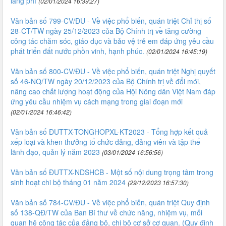
lãng phí
(02/01/2024 16:39:27)
Văn bản số 799-CV/ĐU - Về việc phổ biến, quán triệt Chỉ thị số
28-CT/TW ngày 25/12/2023 của Bộ Chính trị về tăng cường
công tác chăm sóc, giáo dục và bảo vệ trẻ em đáp ứng yêu cầu
phát triển đất nước phồn vinh, hạnh phúc.
(02/01/2024 16:45:19)
Văn bản số 800-CV/ĐU - Về việc phổ biến, quán triệt Nghị quyết
số 46-NQ/TW ngày 20/12/2023 của Bộ Chính trị về đổi mới,
nâng cao chất lượng hoạt động của Hội Nông dân Việt Nam đáp
ứng yêu cầu nhiệm vụ cách mạng trong giai đoạn mới
(02/01/2024 16:46:42)
Văn bản số ĐUTTX-TONGHOPXL-KT2023 - Tổng hợp kết quả
xếp loại và khen thưởng tổ chức đảng, đảng viên và tập thể
lãnh đạo, quản lý năm 2023
(03/01/2024 16:56:56)
Văn bản số ĐUTTX-NDSHCB - Một số nội dung trọng tâm trong
sinh hoạt chi bộ tháng 01 năm 2024
(29/12/2023 16:57:30)
Văn bản số 784-CV/ĐU - Về việc phổ biến, quán triệt Quy định
số 138-QĐ/TW của Ban Bí thư về chức năng, nhiệm vụ, mối
quan hệ công tác của đảng bộ, chi bộ cơ sở cơ quan. (Quy định