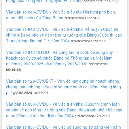
hùng” của Tổng Bí thư Nguyễn Phú Trọng
(22/02/2024 09:40:20)
Văn bản số 845-CV/ĐU - Về việc triệu tập Hội nghị phổ biến,
quán triệt sách của Tổng Bí thư
(23/02/2024 16:20:49)
Văn bản số 846-CV/ĐU - Về việc triển khai Kế hoạch Cuộc thi
chính luận về bảo vệ nền tảng tư tưởng của Đảng (Cuộc thi cấp
Trung ương) lần thứ Tư, năm 2024
(23/02/2024 16:23:30)
Văn bản số 842-HD/ĐU - Về công tác rà soát, bổ sung quy
hoạch cấp ủy cơ sở thuộc Đảng bộ Thông tấn xã Việt Nam
nhiệm kỳ 2020-2025 và nhiệm kỳ 2025-2030
(22/02/2024
09:38:39)
Văn bản số 129-CV/UBKT - Về việc xây dựng kế hoạch phòng,
chống tham nhũng, tiêu cực và thực hành tiết kiệm, chống lãng
phí
(22/02/2024 14:33:23)
Văn bản số 836-CV/ĐU - Về việc triển khai Cuộc thi chính luận
về bảo vệ nền tảng tư tưởng của Đảng, đấu tranh phản bác các
quan điểm sai trái thù địch năm 2024
(19/02/2024 17:12:23)
Văn bản số 837-CV/ĐU - Về việc bổ sung hồ sơ đảng viên năm