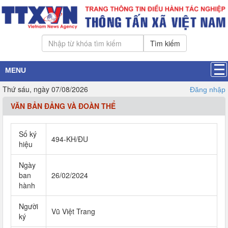
Tìm kiếm
MENU
Thứ sáu, ngày 07/08/2026
Đăng nhập
VĂN BẢN ĐẢNG VÀ ĐOÀN THỂ
Số ký
494-KH/ĐU
hiệu
Ngày
ban
26/02/2024
hành
Người
Vũ Việt Trang
ký