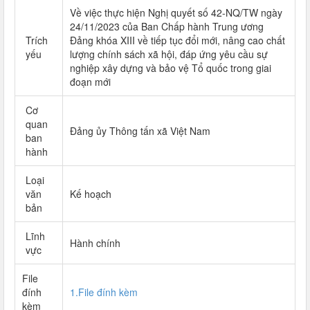
Về việc thực hiện Nghị quyết số 42-NQ/TW ngày
24/11/2023 của Ban Chấp hành Trung ương
Trích
Đảng khóa XIII về tiếp tục đổi mới, nâng cao chất
yếu
lượng chính sách xã hội, đáp ứng yêu cầu sự
nghiệp xây dựng và bảo vệ Tổ quốc trong giai
đoạn mới
Cơ
quan
Đảng ủy Thông tấn xã Việt Nam
ban
hành
Loại
văn
Kế hoạch
bản
Lĩnh
Hành chính
vực
File
đính
1.File đính kèm
kèm