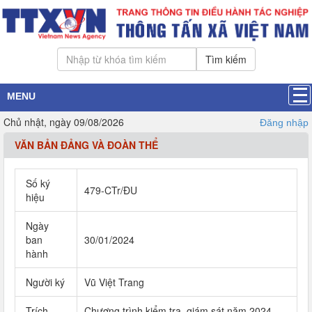
Tìm kiếm
MENU
Chủ nhật, ngày 09/08/2026
Đăng nhập
VĂN BẢN ĐẢNG VÀ ĐOÀN THỂ
Số ký
479-CTr/ĐU
hiệu
Ngày
ban
30/01/2024
hành
Người ký
Vũ Việt Trang
Trích
Chương trình kiểm tra, giám sát năm 2024