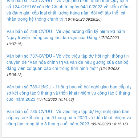
Văn bản số 743-CV/ĐU - Về việc phổ biến, quán triệt Quy định
số 124-QĐ/TW của Bộ Chính trị ngày 04/10/2023 về kiểm điểm
và đánh giá, xếp loại chất lượng hằng năm đối với tập thể, cá
nhân trong hệ thống chính trị
(18/10/2023 09:28:26)
Văn bản số 738-CV/ĐU - Về việc hướng dẫn kỷ niệm 93 năm
Ngày truyền thống công tác dân vận của Đảng
(17/10/2023
10:37:15)
Văn bản số 737-CV/ĐU - Về việc triệu tập dự hội nghị thông tin
chuyên đề “Văn hóa chính trị và vấn đề nêu gương của cán bộ,
đảng viên cơ quan báo chí trong tình hình mới”
(12/10/2023
15:36:12)
Văn bản số 739-TB/ĐU - Thông báo về hội nghị giao ban cấp ủy
sơ kết công tác 9 tháng và triển khai nhiệm vụ công tác 3 tháng
cuối năm 2023
(17/10/2023 10:14:43)
Văn bản số 735-CV/ĐU - Về việc triệu tập dự Hội nghị giao ban
cấp ủy sơ kết công tác 9 tháng năm 2023 và triển khai nhiệm vụ
công tác trọng tâm 3 tháng cuối năm 2023
(05/10/2023 18:15:15)