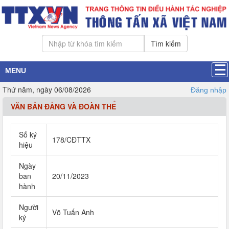
Tìm kiếm
MENU
Thứ năm, ngày 06/08/2026
Đăng nhập
VĂN BẢN ĐẢNG VÀ ĐOÀN THỂ
Số ký
178/CĐTTX
hiệu
Ngày
ban
20/11/2023
hành
Người
Võ Tuấn Anh
ký