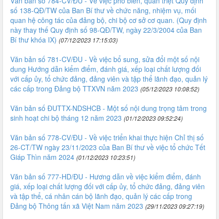
Văn bản số 784-CV/ĐU - Về việc phổ biến, quán triệt Quy định
số 138-QĐ/TW của Ban Bí thư về chức năng, nhiệm vụ, mối
quan hệ công tác của đảng bộ, chi bộ cơ sở cơ quan. (Quy định
này thay thế Quy định số 98-QĐ/TW, ngày 22/3/2004 của Ban
Bí thư khóa IX)
(07/12/2023 17:15:03)
Văn bản số 781-CV/ĐU - Về việc bổ sung, sửa đổi một số nội
dung Hướng dẫn kiểm điểm, đánh giá, xếp loại chất lượng đối
với cấp ủy, tổ chức đảng, đảng viên và tập thể lãnh đạo, quản lý
các cấp trong Đảng bộ TTXVN năm 2023
(05/12/2023 10:08:52)
Văn bản số ĐUTTX-NDSHCB - Một số nội dung trọng tâm trong
sinh hoạt chi bộ tháng 12 năm 2023
(01/12/2023 09:52:24)
Văn bản số 778-CV/ĐU - Về việc triển khai thực hiện Chỉ thị số
26-CT/TW ngày 23/11/2023 của Ban Bí thư về việc tổ chức Tết
Giáp Thìn năm 2024
(01/12/2023 10:23:51)
Văn bản số 777-HD/ĐU - Hương dẫn về việc kiểm điểm, đánh
giá, xếp loại chất lượng đối với cấp ủy, tổ chức đảng, đảng viên
và tập thể, cá nhân cán bộ lãnh đạo, quản lý các cấp trong
Đảng bộ Thông tấn xã Việt Nam năm 2023
(29/11/2023 09:27:19)