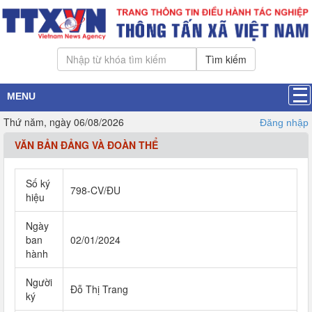
Tìm kiếm
MENU
Thứ năm, ngày 06/08/2026
Đăng nhập
VĂN BẢN ĐẢNG VÀ ĐOÀN THỂ
Số ký
798-CV/ĐU
hiệu
Ngày
ban
02/01/2024
hành
Người
Đỗ Thị Trang
ký