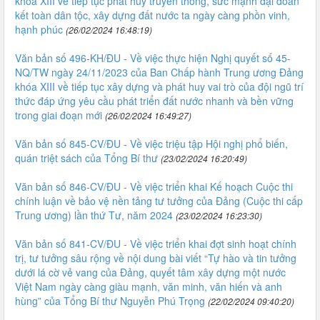
khóa XIII về tiếp tục phát huy truyền thống, sức mạnh đại đoàn
kết toàn dân tộc, xây dựng đất nước ta ngày càng phồn vinh,
hạnh phúc
(26/02/2024 16:48:19)
Văn bản số 496-KH/ĐU - Về việc thực hiện Nghị quyết số 45-
NQ/TW ngày 24/11/2023 của Ban Chấp hành Trung ương Đảng
khóa XIII về tiếp tục xây dựng và phát huy vai trò của đội ngũ trí
thức đáp ứng yêu cầu phát triển đất nước nhanh và bền vững
trong giai đoạn mới
(26/02/2024 16:49:27)
Văn bản số 845-CV/ĐU - Về việc triệu tập Hội nghị phổ biến,
quán triệt sách của Tổng Bí thư
(23/02/2024 16:20:49)
Văn bản số 846-CV/ĐU - Về việc triển khai Kế hoạch Cuộc thi
chính luận về bảo vệ nền tảng tư tưởng của Đảng (Cuộc thi cấp
Trung ương) lần thứ Tư, năm 2024
(23/02/2024 16:23:30)
Văn bản số 841-CV/ĐU - Về việc triển khai đợt sinh hoạt chính
trị, tư tưởng sâu rộng về nội dung bài viết “Tự hào và tin tưởng
dưới lá cờ vẻ vang của Đảng, quyết tâm xây dựng một nước
Việt Nam ngày càng giàu mạnh, văn minh, văn hiến và anh
hùng” của Tổng Bí thư Nguyễn Phú Trọng
(22/02/2024 09:40:20)