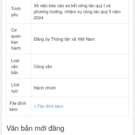
Về việc báo cáo sơ kết công tác quý I và
Trích
phương hướng, nhiệm vụ công tác quý II năm
yếu
2024
Cơ
quan
Đảng ủy Thông tấn xã Việt Nam
ban
hành
Loại
văn
Công văn
bản
Lĩnh
Hành chính
vực
File đính
1.File đính kèm
kèm
Văn bản mới đăng