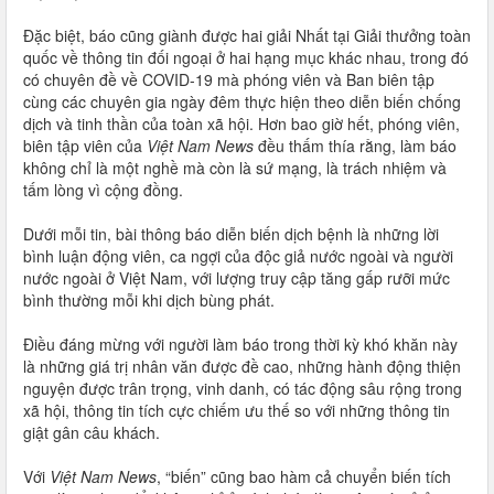
Đặc biệt, báo cũng giành được hai giải Nhất tại Giải thưởng toàn
quốc về thông tin đối ngoại ở hai hạng mục khác nhau, trong đó
có chuyên đề về COVID-19 mà phóng viên và Ban biên tập
cùng các chuyên gia ngày đêm thực hiện theo diễn biến chống
dịch và tinh thần của toàn xã hội. Hơn bao giờ hết, phóng viên,
biên tập viên của
Việt Nam News
đều thấm thía rằng, làm báo
không chỉ là một nghề mà còn là sứ mạng, là trách nhiệm và
tấm lòng vì cộng đồng.
Dưới mỗi tin, bài thông báo diễn biến dịch bệnh là những lời
bình luận động viên, ca ngợi của độc giả nước ngoài và người
nước ngoài ở Việt Nam, với lượng truy cập tăng gấp rưỡi mức
bình thường mỗi khi dịch bùng phát.
Điều đáng mừng với người làm báo trong thời kỳ khó khăn này
là những giá trị nhân văn được đề cao, những hành động thiện
nguyện được trân trọng, vinh danh, có tác động sâu rộng trong
xã hội, thông tin tích cực chiếm ưu thế so với những thông tin
giật gân câu khách.
Với
Việt Nam News
, “biến” cũng bao hàm cả chuyển biến tích