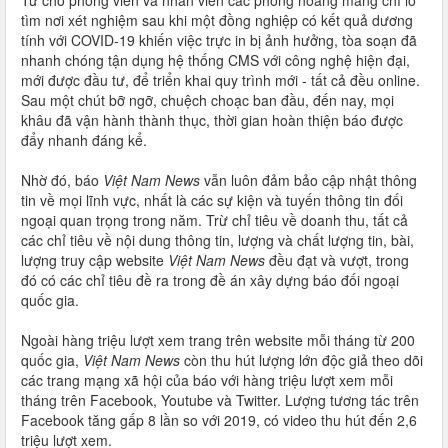
Từ chỗ phóng viên và nhân viên các phòng hoang mang chỉ lo
tìm nơi xét nghiệm sau khi một đồng nghiệp có kết quả dương
tính với COVID-19 khiến việc trực in bị ảnh hưởng, tòa soạn đã
nhanh chóng tận dụng hệ thống CMS với công nghệ hiện đại,
mới được đầu tư, để triển khai quy trình mới - tất cả đều online.
Sau một chút bỡ ngỡ, chuệch choạc ban đầu, đến nay, mọi
khâu đã vận hành thành thục, thời gian hoàn thiện báo được
đẩy nhanh đáng kể.
Nhờ đó, báo
Việt Nam News
vẫn luôn đảm bảo cập nhật thông
tin về mọi lĩnh vực, nhất là các sự kiện và tuyến thông tin đối
ngoại quan trọng trong năm. Trừ chỉ tiêu về doanh thu, tất cả
các chỉ tiêu về nội dung thông tin, lượng và chất lượng tin, bài,
lượng truy cập website
Việt Nam News
đều đạt và vượt, trong
đó có các chỉ tiêu đề ra trong đề án xây dựng báo đối ngoại
quốc gia.
Ngoài hàng triệu lượt xem trang trên website mỗi tháng từ 200
quốc gia,
Việt Nam News
còn thu hút lượng lớn độc giả theo dõi
các trang mạng xã hội của báo với hàng triệu lượt xem mỗi
tháng trên Facebook, Youtube và Twitter. Lượng tương tác trên
Facebook tăng gấp 8 lần so với 2019, có video thu hút đến 2,6
triệu lượt xem.