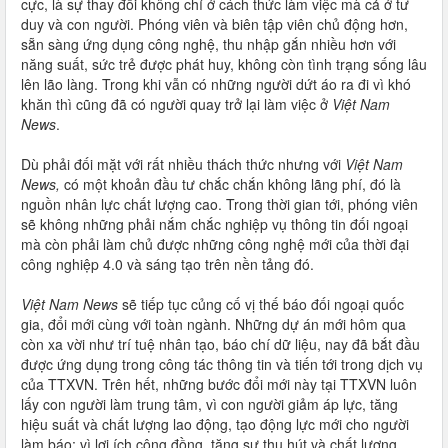
cực, là sự thay đổi không chỉ ở cách thức làm việc mà cả ở tư
duy và con người. Phóng viên và biên tập viên chủ động hơn,
sẵn sàng ứng dụng công nghệ, thu nhập gắn nhiều hơn với
năng suất, sức trẻ được phát huy, không còn tình trạng sống lâu
lên lão làng. Trong khi vẫn có những người dứt áo ra đi vì khó
khăn thì cũng đã có người quay trở lại làm việc ở
Việt Nam
News
.
Dù phải đối mặt với rất nhiều thách thức nhưng với
Việt Nam
News,
có một khoản đầu tư chắc chắn không lãng phí, đó là
nguồn nhân lực chất lượng cao. Trong thời gian tới, phóng viên
sẽ không những phải nắm chắc nghiệp vụ thông tin đối ngoại
mà còn phải làm chủ được những công nghệ mới của thời đại
công nghiệp 4.0 và sáng tạo trên nền tảng đó.
Việt Nam News
sẽ tiếp tục củng cố vị thế báo đối ngoại quốc
gia, đổi mới cùng với toàn ngành. Những dự án mới hôm qua
còn xa vời như trí tuệ nhân tạo, báo chí dữ liệu, nay đã bắt đầu
được ứng dụng trong công tác thông tin và tiến tới trong dịch vụ
của TTXVN. Trên hết, những bước đổi mới này tại TTXVN luôn
lấy con người làm trung tâm, vì con người giảm áp lực, tăng
hiệu suất và chất lượng lao động, tạo động lực mới cho người
làm báo; vì lợi ích cộng đồng, tăng sự thu hút và chất lượng