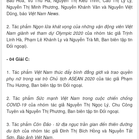
Bảo Hoa, Vũ Thu Hà, Nguyễn Thị Kiều Trinh, Cao Thị Ly Ly,
Nguyễn Thị Minh Phương, Nguyễn Khánh Vân và Nguyễn Việt
Dũng, báo
Việt Nam News
.
2. Tác phẩm
Ngọn lửa khát vọng của những vận động viên Việt
Nam giành vé tham dự Olympic 2020
của nhóm tác giả Trịnh
Linh Hà, Phạm Lê Khánh Ly và Nguyễn Trà Mi, Ban biên tập tin
Đối ngoại).
- 04 Giải C:
1. Tác phẩm
Việt Nam thúc đẩy bình đẳng giới và trao quyền
phụ nữ trong vai trò Chủ tịch ASEAN 2020
của tác giả Phạm
Thu Hương, Ban biên tập tin Đối ngoại.
2. Tác phẩm
Sức mạnh Việt Nam trong cuộc chiến chống
COVID-19
của nhóm tác giả Nguyễn Thị Ngọc Lý, Chu Công
Tuyên và Nguyễn Thị Phương, Ban biên tập tin Đối ngoại.
3. Tác phẩm
Côn Đảo - từ địa ngục trần gian đến thiên đường
du lịch
của nhóm tác giả Đinh Thị Bích Hồng và Nguyễn Tất
Sơn,
Báo ảnh Việt Nam
.