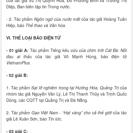
của tác giả Vũ Thị Quỳnh Hoa, Đỗ Phương Bình và Trương Thị
Diệp, Ban biên tập tin Trong nước.
- 2. Tác phẩm
Ngôn ngữ của nước mắt
của tác giả Hoàng Tuấn
Hiệp, báo
Thể thao và Văn hóa
.
VI. THỂ LOẠI BÁO ĐIỆN TỬ
- 01 giải A:
Tác phẩm
Tiếng kêu cứu của chim trời Cát Bà: Nỗi
đau ai thấu
của tác giả Võ Mạnh Hùng, báo điện tử
VietnamPlus
.
- 02 giải B:
1. Tác phẩm
Sạt lở nghiêm trọng tại Hướng Hóa, Quảng Trị
của
nhóm tác giả Nguyễn Văn Lý, Lê Thị Thanh Thủy và Trịnh Quốc
Dũng, các CQTT tại Quảng Trị và Đà Nẵng.
2. Tác phẩm
Gạo Việt Nam - “Hạt vàng” cho cả thế giới
của tác
giả Lê Xuân Sơn, báo
Tin tức
.
- 03 giải C: