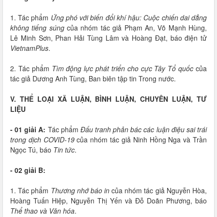
1. Tác phẩm
Ứng phó với biến đổi khí hậu: Cuộc chiến dai dẳng
không tiếng súng
của nhóm tác giả Phạm An, Võ Mạnh Hùng,
Lê Minh Sơn, Phan Hải Tùng Lâm và Hoàng Đạt, báo điện tử
VietnamPlus
.
2. Tác phẩm
Tìm động lực phát triển cho cực Tây Tổ quốc
của
tác giả Dương Anh Tùng, Ban biên tập tin Trong nước.
V. THỂ LOẠI XÃ LUẬN, BÌNH LUẬN, CHUYÊN LUẬN, TƯ
LIỆU
- 01 giải A:
Tác phẩm
Đấu tranh phản bác các luận điệu sai trái
trong dịch COVID-19
của nhóm tác giả Ninh Hồng Nga và Trần
Ngọc Tú, báo
Tin tức
.
- 02 giải B:
1. Tác phẩm
Thương nhớ báo in
của nhóm tác giả Nguyễn Hòa,
Hoàng Tuấn Hiệp, Nguyễn Thị Yến và Đỗ Doãn Phương, báo
Thể thao và Văn hóa
.