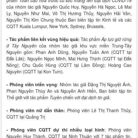
phẩm
Toàn cầu hóa trước cú sốc mang tên Đại dịch COVID-19
của nhóm tác giả Nguyễn Quốc Huy, Nguyễn Hà Ngọc, Lê Mai
Ly, Nguyễn Như Mai, Võ Thị Hương Thủy, Nguyễn Hải Vân,
Nguyễn Thị Kim Chung thuộc Ban biên tập tin Kinh tế và các
CQTT Kuala Lumpur, New York, Sydney, Brussels.
- Tác phẩm liên kết vùng hiệu quả:
Tác phẩm
Áp lực giữ rừng
ở Tây Nguyên
của nhóm tác giả khu vực miền Trung-Tây
Nguyên gồm: Phan Anh Dũng, Nguyễn Tuấn Anh (CQTT tại
Đắk Lăk); Nguyễn Ngọc Minh, Mai Hưng Thịnh (CQTT tại Đắk
Nông); Chu Quốc Hùng (CQTT tại Lâm Đồng); Hoàng Cao
Nguyên (CQTT tại Kon Tum).
- Phóng viên triển vọng
: Nhóm tác giả Đặng Thị Nguyệt Ánh,
Phan Nguyễn Thùy An và Nguyễn Anh Hiển, Ban biên tập tin
Thế giới với tác phẩm
Tuyên chiến với đại dịch tin giả
.
- Phóng viên nữ dấn thân:
Phóng viên Lê Thị Thanh Thủy,
CQTT tại Quảng Trị
- Phóng viên CQTT dự thi nhiều loại hình
: Phóng viên
Nguyễn Huy Thành, CQTT tại Ninh Thuận với 7 tác phẩm tin,