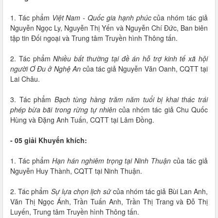
1. Tác phẩm
Việt Nam - Quốc gia hạnh phúc
của nhóm tác giả
Nguyễn Ngọc Ly, Nguyễn Thị Yến và Nguyễn Chí Đức, Ban biên
tập tin Đối ngoại và Trung tâm Truyền hình Thông tấn.
2. Tác phẩm
Nhiều bất thường tại đề án hỗ trợ kinh tế xã hội
người Ơ Đu ở Nghệ An
của tác giả Nguyễn Văn Oanh, CQTT tại
Lai Châu.
3. Tác phẩm
Bạch tùng hàng trăm năm tuổi bị khai thác trái
phép bừa bãi trong rừng tự nhiên
của nhóm tác giả Chu Quốc
Hùng và Đặng Anh Tuấn, CQTT tại Lâm Đồng.
- 05 giải Khuyến khích:
1. Tác phẩm
Hạn hán nghiêm trọng tại Ninh Thuận
của tác giả
Nguyễn Huy Thành, CQTT tại Ninh Thuận.
2. Tác phẩm
Sự lựa chọn lịch sử
của nhóm tác giả Bùi Lan Anh,
Văn Thị Ngọc Ánh, Trần Tuấn Anh, Trần Thị Trang và Đỗ Thị
Luyến, Trung tâm Truyền hình Thông tấn.