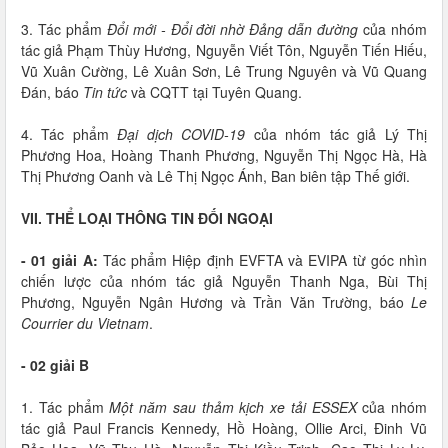
3. Tác phẩm
Đổi mới - Đổi đời nhờ Đảng dẫn đường
của nhóm
tác giả Phạm Thùy Hương, Nguyễn Viết Tôn, Nguyễn Tiến Hiếu,
Vũ Xuân Cường, Lê Xuân Sơn, Lê Trung Nguyên và Vũ Quang
Đán, báo
Tin tức
và CQTT tại Tuyên Quang.
4. Tác phẩm
Đại dịch COVID-19
của nhóm tác giả Lý Thị
Phương Hoa, Hoàng Thanh Phương, Nguyễn Thị Ngọc Hà, Hà
Thị Phương Oanh và Lê Thị Ngọc Ánh, Ban biên tập Thế giới.
VII. THỂ LOẠI THÔNG TIN ĐỐI NGOẠI
- 01 giải A:
Tác phẩm Hiệp định EVFTA và EVIPA từ góc nhìn
chiến lược của nhóm tác giả Nguyễn Thanh Nga, Bùi Thị
Phương, Nguyễn Ngân Hương và Trần Văn Trường, báo
Le
Courrier du Vietnam
.
- 02 giải B
1. Tác phẩm
Một năm sau thảm kịch xe tải ESSEX
của nhóm
tác giả Paul Francis Kennedy, Hồ Hoàng, Ollie Arci, Đinh Vũ