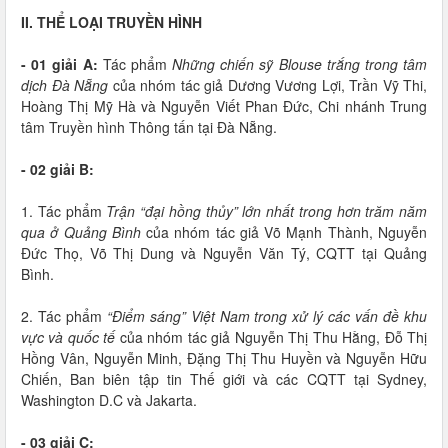
II. THỂ LOẠI TRUYỀN HÌNH
- 01 giải A:
Tác phẩm
Những chiến sỹ Blouse trắng trong tâm
dịch Đà Nẵng
của nhóm tác giả Dương Vương Lợi, Trần Vỹ Thi,
Hoàng Thị Mỹ Hà và Nguyễn Viết Phan Đức, Chi nhánh Trung
tâm Truyền hình Thông tấn tại Đà Nẵng.
- 02 giải B:
1. Tác phẩm
Trận “đại hồng thủy” lớn nhất trong hơn trăm năm
qua ở Quảng Bình
của nhóm tác giả Võ Mạnh Thành, Nguyễn
Đức Thọ, Võ Thị Dung và Nguyễn Văn Tý, CQTT tại Quảng
Bình.
2. Tác phẩm
“Điểm sáng” Việt Nam trong xử lý các vấn đề khu
vực và quốc tế
của nhóm tác giả Nguyễn Thị Thu Hằng, Đỗ Thị
Hồng Vân, Nguyễn Minh, Đặng Thị Thu Huyền và Nguyễn Hữu
Chiến, Ban biên tập tin Thế giới và các CQTT tại Sydney,
Washington D.C và Jakarta.
- 03 giải C: