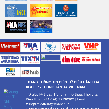
TRANG THÔNG TIN ĐIỆN TỬ ĐIỀU HÀNH TÁC
NGHIỆP - THÔNG TẤN XÃ VIỆT NAM
Trợ giúp kỹ thuật: Trung tâm Kỹ thuật Thông tấn |
Điện thoại (+84 024) 39330202 | Email:
trungtamkythuat@vnanet.vn
© 2016 Bản quyền thuộc về Trung tâm Kỹ thuật