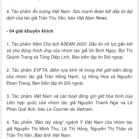
4. Tác phẩm
Ấn tượng Việt Nam: Sức mạnh đoàn kết đẩy lùi đại
dịch
của tác giả Trần Thu Vân, báo
Việt Nam News
.
- 04 giải khuyến khích
1. Tác phẩm
Năm Chủ tịch ASEAN 2020: Dấu ấn nỗ lực gắn kết
và chủ động thích ứng
của nhóm tác giả Vũ Bích Ngọc, Bùi Thị
Quỳnh Trang và Tống Diệp Linh, Ban biên tập tin Đối ngoại.
2. Tác phẩm
EVFTA, điểm tựa kinh tế trong thế giới biến động
của nhóm tác giả Trần Hồng Hạnh, Lý Hồng Hoa và Nguyễn
Đoan Trang, Ban biên tập tin Đối ngoại.
3. Tác phẩm
Việt Nam và các hoạt động gìn giữ hòa bình của
Liên hợp quốc
của nhóm tác giả Nguyễn Thanh Nga và Lê
Phan Quế Ánh, báo
Le Courrier du Vietnam
.
4. Tác phẩm
“Bàn tay vàng” ngành Y Việt Nam
của nhóm tác
giả Nguyễn Thị Minh Thu, Lệ Thị Hồng, Nguyễn Thị Thảo và
Trần Thị Vân,
Báo ảnh Việt Nam.