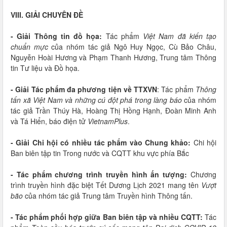
VIII. GIẢI CHUYÊN ĐỀ
- Giải Thông tin đồ họa:
Tác phẩm
Việt Nam đã kiến tạo
chuẩn mực
của nhóm tác giả Ngô Huy Ngọc, Cù Bảo Châu,
Nguyễn Hoài Hương và Phạm Thanh Hương, Trung tâm Thông
tin Tư liệu và Đồ họa.
- Giải Tác phẩm đa phương tiện về TTXVN
: Tác phẩm
Thông
tấn xã Việt Nam và những cú đột phá trong làng báo
của nhóm
tác giả Trần Thúy Hà, Hoàng Thị Hồng Hạnh, Đoàn Minh Anh
và Tá Hiển, báo điện tử
VietnamPlus
.
- Giải Chi hội có nhiều tác phẩm vào Chung khảo:
Chi hội
Ban biên tập tin Trong nước và CQTT khu vực phía Bắc
- Tác phẩm chương trình truyền hình ấn tượng:
Chương
trình truyền hình đặc biệt Tết Dương Lịch 2021 mang tên
Vượt
bão
của nhóm tác giả Trung tâm Truyền hình Thông tấn.
- Tác phẩm phối hợp giữa Ban biên tập và nhiều CQTT:
Tác