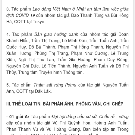
3. Tác phẩm
Lao động Việt Nam ở Nhật an tâm làm việc giữa
dịch COVID-19
của nhóm tác giả Đào Thanh Tùng và Bùi Hồng
Hà, CQTT tại Tokyo.
4. Tác phẩm
Bản giao hưởng xanh
của nhóm tác giả Doãn
Khánh Hiếu, Trần Thị Trang, Lê Minh Đức, Trần Tuấn Anh, Trần
Quốc Huy, Đỗ Bá Thành, Phạm Thị Hồng Thanh, Nguyễn Thị
Xuân Hương, Phùng Thị Trang, Phạm Như Cương, Lê Trung
Kiên, Ngô Thị Thu Lan, Trần Gia Hoàng, Phạm Duy Đông,
Nguyễn Chí Đức, Lê Tiến Thành, Nguyễn Anh Tuấn và Đỗ Thị
Thủy, Trung tâm Truyền hình Thông tấn.
5. Tác phẩm
Thảm sát rừng Pơmu
của tác giả Nguyễn Tuấn
Anh, CQTT tại Đắk Lắk.
III. THỂ LOẠI TIN, BÀI PHẢN ÁNH, PHỎNG VẤN, GHI CHÉP
- 01 giải A:
Tác phẩm
Đại hội đảng cấp cơ sở: Chắc rễ - vững
cây
của nhóm tác giả Vũ Thị Quỳnh Hoa, Hoàng Anh Tuấn,
Phan Thanh Vũ và Vũ Hoàng Giang, Ban biên tập tin Trong