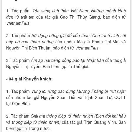
1. Tác phẩm
Tỏa sáng tinh thần Việt Nam: Những mệnh lệnh
đến từ trái tim
của tác giả Cao Thị Thùy Giang, báo điện tử
VietnamPlus
.
2. Tác phẩm
Sử dụng bằng giả để tiến thân: Chu trình sinh sôi
nảy nở của tham nhũng
của nhóm tác giả Phạm Thị Mai và
Nguyễn Thị Bích Thuận, báo điện tử
VietnamPlus
.
3. Tác phẩm
Ấm áp hai tiếng đồng bào tại Nhật Bản
của tác giả
Nguyễn Thị Tuyến, Ban biên tập tin Thế giới.
- 04 giải Khuyến khích:
1. Tác phẩm
Vùng lõi rừng đặc dụng Mường Phăng bị “rút ruột”
của nhóm tác giả Nguyễn Xuân Tiến và Trịnh Xuân Tư, CQTT
tại Điện Biên.
2. Tác phẩm
Giải mã thông điệp từ thiên nhiên (Biến đổi khí hậu
và thông điệp từ thiên nhiên)
của tác giả Trần Quang Vinh, Ban
biên tập tin Trong nước.