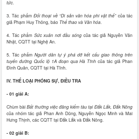
tức
.
3. Tác phẩm
Đối thoại về “Di sản văn hóa phi vật thể”
của tác
giả Phạm Huy Thông, báo
Thể thao và Văn hóa
.
4. Tác phẩm
Sức xuân nơi đầu sóng
của tác giả Nguyễn Văn
Nhật, CQTT tại Nghệ An.
5. Tác phẩm
Người dân tự ý phá dỡ kết cấu giao thông trên
tuyến đường Quốc lộ 1A đoạn qua Hà Tĩnh
của tác giả Phan
Đình Quân, CQTT tại Hà Tĩnh.
IV. THỂ LOẠI PHÓNG SỰ, ĐIỀU TRA
- 01 giải A:
Chùm bài
Bất thường việc đăng kiểm tàu tại Đắk Lắk, Đắk Nông
của nhóm tác giả Phan Anh Dũng, Nguyễn Ngọc Minh và Mai
Hưng Thịnh, các CQTT tại Đắk Lắk và Đắk Nông.
- 02 giải B: