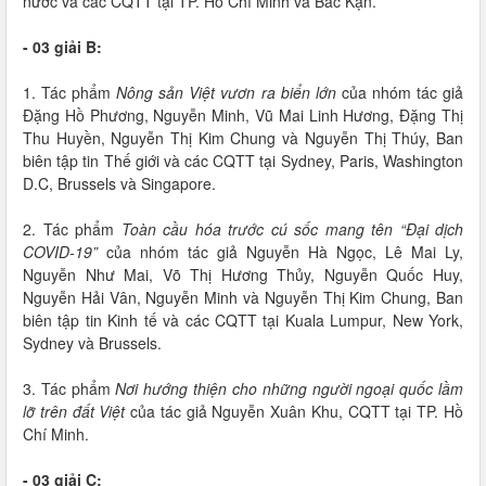
nước và các CQTT tại TP. Hồ Chí Minh và Bắc Kạn.
- 03 giải B:
1. Tác phẩm
Nông sản Việt vươn ra biển lớn
của nhóm tác giả
Đặng Hồ Phương, Nguyễn Minh, Vũ Mai Linh Hương, Đặng Thị
Thu Huyền, Nguyễn Thị Kim Chung và Nguyễn Thị Thúy, Ban
biên tập tin Thế giới và các CQTT tại Sydney, Paris, Washington
D.C, Brussels và Singapore.
2. Tác phẩm
Toàn cầu hóa trước cú sốc mang tên “Đại dịch
COVID-19”
của nhóm tác giả Nguyễn Hà Ngọc, Lê Mai Ly,
Nguyễn Như Mai, Võ Thị Hương Thủy, Nguyễn Quốc Huy,
Nguyễn Hải Vân, Nguyễn Minh và Nguyễn Thị Kim Chung, Ban
biên tập tin Kinh tế và các CQTT tại Kuala Lumpur, New York,
Sydney và Brussels.
3. Tác phẩm
Nơi hướng thiện cho những người ngoại quốc lầm
lỡ trên đất Việt
của tác giả Nguyễn Xuân Khu, CQTT tại TP. Hồ
Chí Minh.
- 03 giải C: