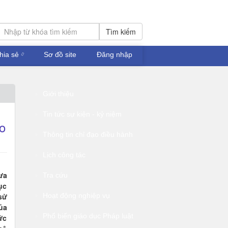
Tìm kiếm
hia sẻ
Sơ đồ site
Đăng nhập
Giới thiệu
Tin tức sự kiện - kỷ niệm
o
Thông tin chỉ đạo điều hành
Lịch công tác
ưa
Tra cứu
ục
sử
Hoạt động nghiệp vụ
ủa
Phổ biến giáo dục Pháp luật
ức