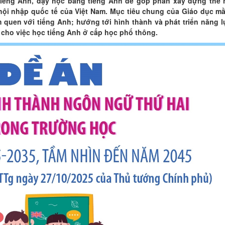
tiếng Anh, dạy học bằng tiếng Anh để góp phần xây dựng thế 
hội nhập quốc tế của Việt Nam. Mục tiêu chung của Giáo dục m
m quen với tiếng Anh; hướng tới hình thành và phát triển năng l
t cho việc học tiếng Anh ở cấp học phổ thông.