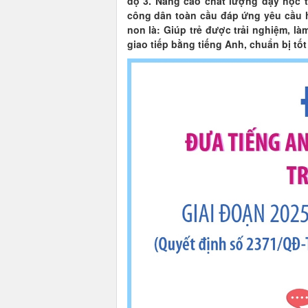
độ 3. Nâng cao chất lượng dạy học 
công dân toàn cầu đáp ứng yêu cầu 
non là: Giúp trẻ được trải nghiệm, là
giao tiếp bằng tiếng Anh, chuẩn bị tố