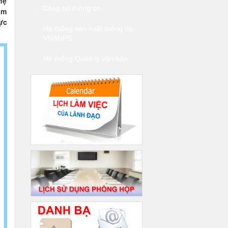
hệ
Công bố thông tin
ầm
ực
Hệ thống sản xuất thông tin
VNANPS
Hệ thống Quản lý văn bản