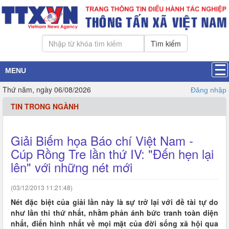
Tìm kiếm
MENU
Thứ năm, ngày 06/08/2026
Đăng nhập
TIN TRONG NGÀNH
Giải Biếm họa Báo chí Việt Nam -
Cúp Rồng Tre lần thứ IV: "Đến hẹn lại
lên" với những nét mới
(03/12/2013 11:21:48)
Nét đặc biệt của giải lần này là sự trở lại với đề tài tự do
như lần thi thứ nhất, nhằm phản ánh bức tranh toàn diện
nhất, điển hình nhất về mọi mặt của đời sống xã hội qua