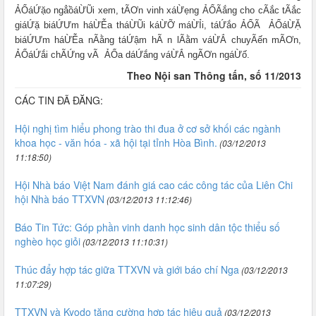
ẢỔáỨặo ngẳồáỪŨi xem, tÃƠn vinh xáỪẹng ẢỔÃắng cho cÃắc tÃắc
giáỨặ biáỨƯm háỪỄa tháỪŨi káỪỠ máỪỈi, táỨắo ẢỔÃ ẢỔáỪẶ
biáỨƯm háỪỄa nÃằng táỨậm hÃ n lÃằm váỪẮ chuyÃến mÃƠn,
ẢỔáỨắi chÃỨng vÃ ẢỔa dáỨắng váỪẮ ngÃƠn ngáỪố.
Theo Nội san Thông tấn, số 11/2013
CÁC TIN ĐÃ ĐĂNG:
Hội nghị tìm hiểu phong trào thi đua ở cơ sở khối các ngành
khoa học - văn hóa - xã hội tại tỉnh Hòa Bình.
(03/12/2013
11:18:50)
Hội Nhà báo Việt Nam đánh giá cao các công tác của Liên Chi
hội Nhà báo TTXVN
(03/12/2013 11:12:46)
Báo Tin Tức: Góp phần vinh danh học sinh dân tộc thiểu số
nghèo học giỏi
(03/12/2013 11:10:31)
Thúc đẩy hợp tác giữa TTXVN và giới báo chí Nga
(03/12/2013
11:07:29)
TTXVN và Kyodo tăng cường hợp tác hiệu quả
(03/12/2013