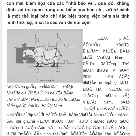
con mắt biếm họa của các "nhà báo vẽ"; qua đó, khẳng
định vai trò quan trọng của biếm họa báo chí, với tư cách
là một thể loại báo chí đặc biệt trong việc bám sát tình
hình thời sự, nhất là các vấn đề nổi cộm.
LáỪẦ phÃắt
ẢỔáỪỎng "GiáỨặi
BiáỨƯm háỪỄa BÃắo
chÃễ ViáỪẬt Nam -
CÃỨp RáỪỘng Tre"
láỨận tháỪẹ IV nẢẶm
2013 - 2014 ẢỔÃặ
diáỪẦn ra ngÃ y 14/11,
"MiáỨƯng ghÃẹp ngẳồáỪặc" - giáỨặi
táỨắi HÃ NáỪỎi, do
NháỨầt giáỨặi BiáỨƯm háỪỄa BÃắo
ThÃƠng táỨần xÃặ
chÃễ ViáỪẬt Nam láỨận tháỪẹ III cáỪậa
ViáỪẬt Nam, bÃắo
tÃắc giáỨặ TráỨận HáỨặi Nam
TháỪẶ thao&VẢẶn hÃỠa
pháỪỔi háỪặp váỪỈi HáỪỎi NhÃ bÃắo ViáỪẬt Nam táỪỚ cháỪẹc.
Sau khi giáỨặi káỨƯt thÃỨc, Ban TáỪỚ cháỪẹc sáỨơ táỪỚ
cháỪẹc triáỪẶn lÃặm vÃ ra sÃắch váỪẮ biáỨƯm háỪỄa, ẢỔem
láỨắi "mÃỠn ẢẶn tinh tháỨận" ẢỔáỪỎc ẢỔÃắo cho ẢỔÃƠng