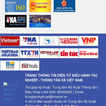
TRANG THÔNG TIN ĐIỆN TỬ ĐIỀU HÀNH TÁC
NGHIỆP - THÔNG TẤN XÃ VIỆT NAM
Trợ giúp kỹ thuật: Trung tâm Kỹ thuật Thông tấn |
Điện thoại (+84 024) 39330202 | Email:
trungtamkythuat@vnanet.vn
© 2016 Bản quyền thuộc về Trung tâm Kỹ thuật