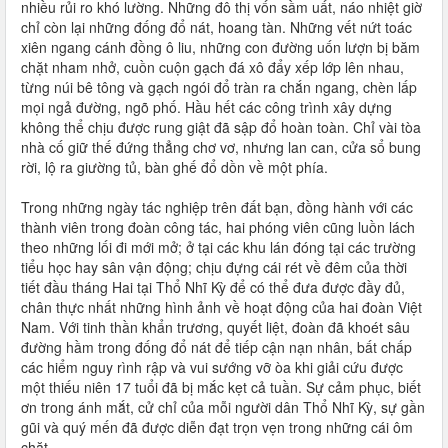
nhiều rủi ro khó lường. Những đô thị vốn sầm uất, náo nhiệt giờ
chỉ còn lại những đống đổ nát, hoang tàn. Những vết nứt toác
xiên ngang cánh đồng ô liu, những con đường uốn lượn bị băm
chặt nham nhở, cuồn cuộn gạch đá xô đẩy xếp lớp lên nhau,
từng núi bê tông và gạch ngói đổ tràn ra chắn ngang, chèn lấp
mọi ngả đường, ngõ phố. Hầu hết các công trình xây dựng
không thể chịu được rung giật đã sập đổ hoàn toàn. Chỉ vài tòa
nhà cố giữ thế đứng thẳng chơ vơ, nhưng lan can, cửa sổ bung
rời, lộ ra giường tủ, bàn ghế đổ dồn về một phía.
Trong những ngày tác nghiệp trên đất bạn, đồng hành với các
thành viên trong đoàn công tác, hai phóng viên cũng luồn lách
theo những lối đi mới mở; ở tại các khu lán đóng tại các trường
tiểu học hay sân vận động; chịu đựng cái rét về đêm của thời
tiết đầu tháng Hai tại Thổ Nhĩ Kỳ để có thể đưa được đầy đủ,
chân thực nhất những hình ảnh về hoạt động của hai đoàn Việt
Nam. Với tinh thần khẩn trương, quyết liệt, đoàn đã khoét sâu
đường hầm trong đống đổ nát để tiếp cận nạn nhân, bất chấp
các hiểm nguy rình rập và vui sướng vỡ òa khi giải cứu được
một thiếu niên 17 tuổi đã bị mắc kẹt cả tuần. Sự cảm phục, biết
ơn trong ánh mắt, cử chỉ của mỗi người dân Thổ Nhĩ Kỳ, sự gần
gũi và quý mến đã được diễn đạt trọn vẹn trong những cái ôm
chặt.