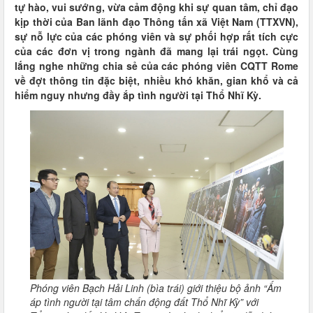
tự hào, vui sướng, vừa cảm động khi sự quan tâm, chỉ đạo
kịp thời của Ban lãnh đạo Thông tấn xã Việt Nam (TTXVN),
sự nỗ lực của các phóng viên và sự phối hợp rất tích cực
của các đơn vị trong ngành đã mang lại trái ngọt. Cùng
lắng nghe những chia sẻ của các phóng viên CQTT Rome
về đợt thông tin đặc biệt, nhiều khó khăn, gian khổ và cả
hiểm nguy nhưng đầy ắp tình người tại Thổ Nhĩ Kỳ.
Phóng viên Bạch Hải Linh (bìa trái) giới thiệu bộ ảnh “Ấm
áp tình người tại tâm chấn động đất Thổ Nhĩ Kỳ” với