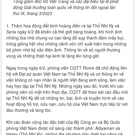
Tổng giám đốc Vũ Việt Trang và các đại biểu tại lễ phát
động Giải thưởng toàn quốc về thông tin đối ngoại lần
thứ IX, tháng 3/2023
1. Thảm họa động đất kinh hoàng diễn ra tại Thổ Nhĩ Kỳ và
Syria ngày 6/2 đã khiến cả thế giới bàng hoàng, khi hình ảnh
những tòa nhà chung cư cao tầng đổ sụp thành đám mây bụi,
trông giống hệt như những cảnh vốn chỉ xuất hiện trong những
bộ phim nhờ kỹ xảo điện ảnh. Thông tin về số người thương
vong và những thiệt hại kinh tế tăng lên từng giờ.
Ngay trong ngày 6/2, phóng viên CQTT Rome đã chủ động liên
hệ với Đại sứ quán Việt Nam tại Thổ Nhĩ Kỳ và có thông tin về
việc không có nạn nhân là người Việt đang sinh sống, làm việc
hay học tập tại Thổ Nhĩ Kỳ. Những ngày sau đó, trước khi các
phóng viên có mặt trên thực địa, CQTT đã theo sát các đầu mối
tại Thổ Nhĩ Kỳ để có những tin, bài, ảnh và truyền hình về các
hoạt động hỗ trợ, cứu nạn, cứu hộ của Việt Nam trực tiếp từ nơi
đau thương và tang tóc.
Khi các đoàn công tác đặc biệt của Bộ Công an và Bộ Quốc
phòng Việt Nam được cử sang các thành phố: Adiyaman và
Hatay (Thổ Nhĩ Kỳ), những địa phương chịu thiệt hại nặng nề