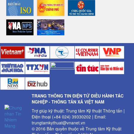
TRANG THÔNG TIN ĐIỆN TỬ ĐIỀU HÀNH TÁC
NGHIỆP - THÔNG TẤN XÃ VIỆT NAM
Trợ giúp kỹ thuật: Trung tâm Kỹ thuật Thông tấn |
Điện thoại (+84 024) 39330202 | Email:
trungtamkythuat@vnanet.vn
© 2016 Bản quyền thuộc về Trung tâm Kỹ thuật