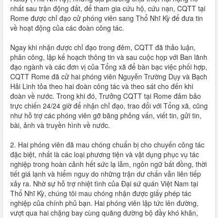
nhất sau trận động đất, để tham gia cứu hộ, cứu nạn, CQTT tại
Rome được chỉ đạo cử phóng viên sang Thổ Nhĩ Kỳ để đưa tin
về hoạt động của các đoàn công tác.
Ngay khi nhận được chỉ đạo trong đêm, CQTT đã thảo luận,
phân công, lập kế hoạch thông tin và sau cuộc họp với Ban lãnh
đạo ngành và các đơn vị của Tổng xã để bàn bạc việc phối hợp,
CQTT Rome đã cử hai phóng viên Nguyễn Trường Dụy và Bạch
Hải Linh tỏa theo hai đoàn công tác và theo sát cho đến khi
đoàn về nước. Trong khi đó, Trưởng CQTT tại Rome đảm bảo
trực chiến 24/24 giờ để nhận chỉ đạo, trao đổi với Tổng xã, cũng
như hỗ trợ các phóng viên gỡ băng phỏng vấn, viết tin, gửi tin,
bài, ảnh và truyền hình về nước.
2. Hai phóng viên đã mau chóng chuẩn bị cho chuyến công tác
đặc biệt, nhất là các loại phương tiện và vật dụng phục vụ tác
nghiệp trong hoàn cảnh hết sức lạ lẫm, ngôn ngữ bất đồng, thời
tiết giá lạnh và hiểm nguy do những trận dư chấn vẫn liên tiếp
xảy ra. Nhờ sự hỗ trợ nhiệt tình của Đại sứ quán Việt Nam tại
Thổ Nhĩ Kỳ, chúng tôi mau chóng nhận được giấy phép tác
nghiệp của chính phủ bạn. Hai phóng viên lập tức lên đường,
vượt qua hai chặng bay cùng quãng đường bộ đầy khó khăn,