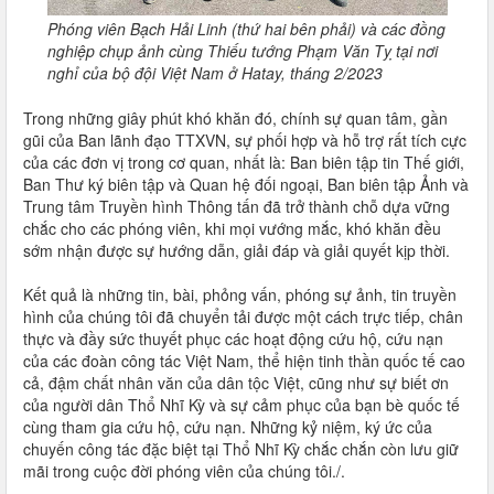
Phóng viên Bạch Hải Linh (thứ hai bên phải) và các đồng
nghiệp chụp ảnh cùng Thiếu tướng Phạm Văn Tỵ tại nơi
nghỉ của bộ đội Việt Nam ở Hatay, tháng 2/2023
Trong những giây phút khó khăn đó, chính sự quan tâm, gần
gũi của Ban lãnh đạo TTXVN, sự phối hợp và hỗ trợ rất tích cực
của các đơn vị trong cơ quan, nhất là: Ban biên tập tin Thế giới,
Ban Thư ký biên tập và Quan hệ đối ngoại, Ban biên tập Ảnh và
Trung tâm Truyền hình Thông tấn đã trở thành chỗ dựa vững
chắc cho các phóng viên, khi mọi vướng mắc, khó khăn đều
sớm nhận được sự hướng dẫn, giải đáp và giải quyết kịp thời.
Kết quả là những tin, bài, phỏng vấn, phóng sự ảnh, tin truyền
hình của chúng tôi đã chuyển tải được một cách trực tiếp, chân
thực và đầy sức thuyết phục các hoạt động cứu hộ, cứu nạn
của các đoàn công tác Việt Nam, thể hiện tinh thần quốc tế cao
cả, đậm chất nhân văn của dân tộc Việt, cũng như sự biết ơn
của người dân Thổ Nhĩ Kỳ và sự cảm phục của bạn bè quốc tế
cùng tham gia cứu hộ, cứu nạn. Những kỷ niệm, ký ức của
chuyến công tác đặc biệt tại Thổ Nhĩ Kỳ chắc chắn còn lưu giữ
mãi trong cuộc đời phóng viên của chúng tôi./.