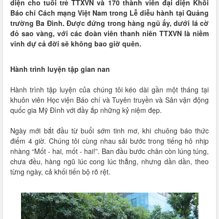
diện cho tuổi trẻ TTXVN và 170 thành viên đại diện Khối
Báo chí Cách mạng Việt Nam trong Lễ diễu hành tại Quảng
trường Ba Đình. Được đứng trong hàng ngũ ấy, dưới lá cờ
đỏ sao vàng, với các đoàn viên thanh niên TTXVN là niềm
vinh dự cả đời sẽ không bao giờ quên.
Hành
trình
luyện tập gian nan
Hành trình tập luyện của chúng tôi kéo dài gần một tháng tại
khuôn viên Học viện Báo chí và Tuyên truyền và Sân vận động
quốc gia Mỹ Đình với đầy ắp những kỷ niệm đẹp.
Ngày mới bắt đầu từ buổi sớm tinh mơ, khi chuông báo thức
điểm 4 giờ. Chúng tôi cùng nhau sải bước trong tiếng hô nhịp
nhàng “Mốt - hai, mốt - hai!”. Ban đầu bước chân còn lúng túng,
chưa đều, hàng ngũ lúc cong lúc thẳng, nhưng dần dần, theo
từng ngày, cả khối tiến bộ rõ rệt.