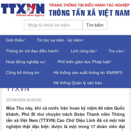
Tìm kiếm
Giới thiệu
Tin tức sự kiện - kỷ niệm
Thứ sáu, ngày 07/08/2026
Thông tin chỉ đạo điều hành
Lịch công tác
Tra cứu
Đăng nhập
TIN TRONG NGÀNH
Hoạt động nghiệp vụ
Phổ biến giáo dục Pháp luật
Công bố thông tin
Hệ thống sản xuất thông tin VNANPS
​​​​​​​Hành trình đáng nhớ của tuổi trẻ
Hệ thống Quản lý văn bản
TTXVN
(07/09/2025 20:00:30)
Mùa Thu này, khi cả nước hân hoan kỷ niệm 80 năm Quốc
khánh, Phó Bí thư chuyên trách Đoàn Thanh niên Thông
tấn xã Việt Nam (TTXVN) Cao Chử Diệu Linh đã có một trải
nghiệm thật đặc biệt: được là một trong 17 đoàn viên đại