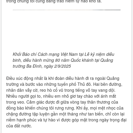
trong chúng tôi cũng dâng trào niềm tự hào khó tả.
Khối Báo chí Cách mạng Việt Nam tại Lễ kỷ niệm diễu
binh, diễu hành mừng 80 năm Quốc khánh tại Quảng
trường Ba Đình, ngày 2/9/2025
Điều xúc động nhất là khi đoàn diễu hành đi ra ngoài Quảng
trường và bước vào những tuyến phố Thủ đô. Hai bên đường,
nhân dân vẫy cờ, reo hò cổ vũ trong tiếng vỗ tay vang dội.
Nhiều người gọi to, nhiều em nhỏ giơ tay chào với ánh mắt
trong veo. Cảm giác được đi giữa vòng tay thân thương của
đồng bào khiến chúng tôi rưng rưng. Khi ấy, mọi mệt nhọc của
chặng đường tập luyện gần một tháng như tan biến, chỉ còn lại
niềm hạnh phúc và tự hào vì được góp mặt trong ngày trọng đại
của đất nước.