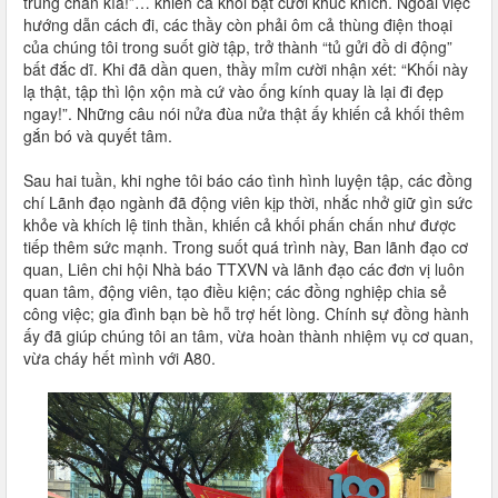
trùng chân kìa!”… khiến cả khối bật cười khúc khích. Ngoài việc
hướng dẫn cách đi, các thầy còn phải ôm cả thùng điện thoại
của chúng tôi trong suốt giờ tập, trở thành “tủ gửi đồ di động”
bất đắc dĩ. Khi đã dần quen, thầy mỉm cười nhận xét: “Khối này
lạ thật, tập thì lộn xộn mà cứ vào ống kính quay là lại đi đẹp
ngay!”. Những câu nói nửa đùa nửa thật ấy khiến cả khối thêm
gắn bó và quyết tâm.
Sau hai tuần, khi nghe tôi báo cáo tình hình luyện tập, các đồng
chí Lãnh đạo ngành đã động viên kịp thời, nhắc nhở giữ gìn sức
khỏe và khích lệ tinh thần, khiến cả khối phấn chấn như được
tiếp thêm sức mạnh. Trong suốt quá trình này, Ban lãnh đạo cơ
quan, Liên chi hội Nhà báo TTXVN và lãnh đạo các đơn vị luôn
quan tâm, động viên, tạo điều kiện; các đồng nghiệp chia sẻ
công việc; gia đình bạn bè hỗ trợ hết lòng. Chính sự đồng hành
ấy đã giúp chúng tôi an tâm, vừa hoàn thành nhiệm vụ cơ quan,
vừa cháy hết mình với A80.