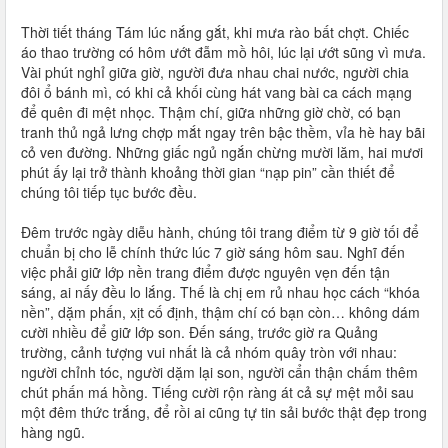
Thời tiết tháng Tám lúc nắng gắt, khi mưa rào bất chợt. Chiếc
áo thao trường có hôm ướt đẫm mồ hôi, lúc lại ướt sũng vì mưa.
Vài phút nghỉ giữa giờ, người đưa nhau chai nước, người chia
đôi ổ bánh mì, có khi cả khối cùng hát vang bài ca cách mạng
để quên đi mệt nhọc. Thậm chí, giữa những giờ chờ, có bạn
tranh thủ ngả lưng chợp mắt ngay trên bậc thềm, vỉa hè hay bãi
cỏ ven đường. Những giấc ngủ ngắn chừng mười lăm, hai mươi
phút ấy lại trở thành khoảng thời gian “nạp pin” cần thiết để
chúng tôi tiếp tục bước đều.
Đêm trước ngày diễu hành, chúng tôi trang điểm từ 9 giờ tối để
chuẩn bị cho lễ chính thức lúc 7 giờ sáng hôm sau. Nghĩ đến
việc phải giữ lớp nền trang điểm được nguyên vẹn đến tận
sáng, ai nấy đều lo lắng. Thế là chị em rủ nhau học cách “khóa
nền”, dặm phấn, xịt cố định, thậm chí có bạn còn… không dám
cười nhiều để giữ lớp son. Đến sáng, trước giờ ra Quảng
trường, cảnh tượng vui nhất là cả nhóm quây tròn với nhau:
người chỉnh tóc, người dặm lại son, người cẩn thận chấm thêm
chút phấn má hồng. Tiếng cười rộn ràng át cả sự mệt mỏi sau
một đêm thức trắng, để rồi ai cũng tự tin sải bước thật đẹp trong
hàng ngũ.