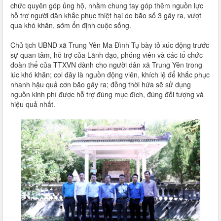
chức quyên góp ủng hộ, nhằm chung tay góp thêm nguồn lực
hỗ trợ người dân khắc phục thiệt hại do bão số 3 gây ra, vượt
qua khó khăn, sớm ổn định cuộc sống.
Chủ tịch UBND xã Trung Yên Ma Đình Tụ bày tỏ xúc động trước
sự quan tâm, hỗ trợ của Lãnh đạo, phóng viên và các tổ chức
đoàn thể của TTXVN dành cho người dân xã Trung Yên trong
lúc khó khăn; coi đây là nguồn động viên, khích lệ để khắc phục
nhanh hậu quả cơn bão gây ra; đồng thời hứa sẽ sử dụng
nguồn kinh phí được hỗ trợ đúng mục đích, đúng đối tượng và
hiệu quả nhất.