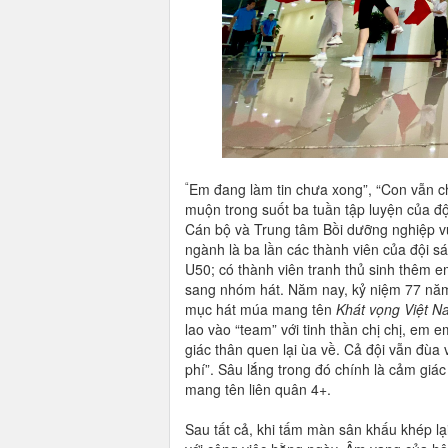
“
Em đang làm tin chưa xong”, “Con vẫn ch
muộn trong suốt ba tuần tập luyện của đội
Cán bộ và Trung tâm Bồi dưỡng nghiệp vụ
ngành là ba lần các thành viên của đội s
U50; có thành viên tranh thủ sinh thêm 
sang nhóm hát. Năm nay, kỷ niệm 77 năm t
mục hát múa mang tên
Khát vọng Việt N
lao vào “team” với tinh thần chị chị, em
giác thân quen lại ùa về. Cả đội vẫn đùa
phí”. Sâu lắng trong đó chính là cảm giá
mang tên liên quân 4+.
Sau tất cả, khi tấm màn sân khấu khép lại,