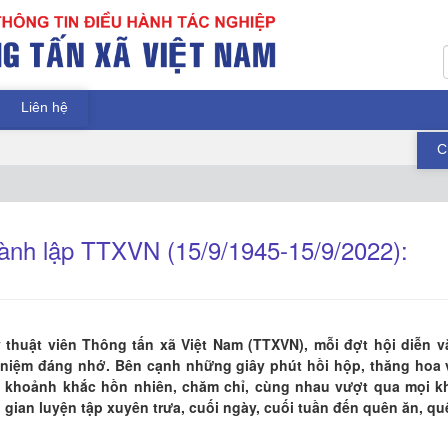
Liên hệ
C
ành lập TTXVN (15/9/1945-15/9/2022):
ỹ thuật viên Thông tấn xã Việt Nam (TTXVN), mỗi đợt hội diễn v
 niệm đáng nhớ. Bên cạnh những giây phút hồi hộp, thăng hoa 
g khoảnh khắc hồn nhiên, chăm chỉ, cùng nhau vượt qua mọi k
 gian luyện tập xuyên trưa, cuối ngày, cuối tuần đến quên ăn, qu