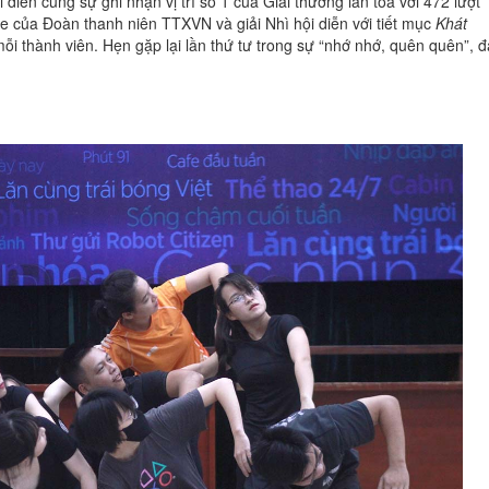
diễn cùng sự ghi nhận vị trí số 1 của Giải thưởng lan tỏa với 472 lượt
ge của Đoàn thanh niên TTXVN và giải Nhì hội diễn với tiết mục
Khát
mỗi thành viên. Hẹn gặp lại lần thứ tư trong sự “nhớ nhớ, quên quên”, đ