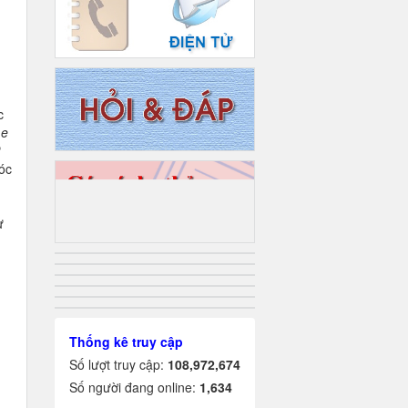
c
Le
ự
óc
ự