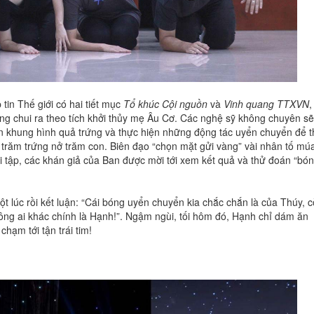
tin Thế giới có hai tiết mục
Tổ khúc Cội nguồn
và
Vinh quang TTXVN
,
ng chui ra theo tích khởi thủy mẹ Âu Cơ. Các nghệ sỹ không chuyên sẽ
n khung hình quả trứng và thực hiện những động tác uyển chuyển để t
 trăm trứng nở trăm con. Biên đạo “chọn mặt gửi vàng” vài nhân tố mú
 tập, các khán giả của Ban được mời tới xem kết quả và thử đoán “bón
 lúc rồi kết luận: “Cái bóng uyển chuyển kia chắc chắn là của Thúy, 
ông ai khác chính là Hạnh!”. Ngậm ngùi, tối hôm đó, Hạnh chỉ dám ăn
ạm tới tận trái tim!