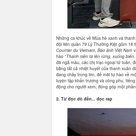
Những ca khúc về Mùa hè xanh và thanh n
đội liên quân 79 Lý Thường Kiệt gồm 18 t
Courrier du Vietnam
,
Báo ảnh Việt Nam
v
hào “
Thanh niên ta lên rừng, xuống biển
…
đã ngả màu, các chị trạc ngoại tứ tuần, 
bằng tất cả nhiệt huyết của thanh xuân đ
đang chảy trong tim, để mãi tự hào về mộ
luyện tập khẩn trương và công phu, tiếng g
động cho người xem, đóng góp một phần 
2. Từ đọc dò đến... đọc rap