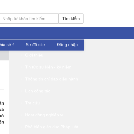
Tìm kiếm
hia sẻ
Sơ đồ site
Đăng nhập
Giới thiệu
Tin tức sự kiện - kỷ niệm
Thông tin chỉ đạo điều hành
Lịch công tác
ăn
Tra cứu
và
hó
Hoạt động nghiệp vụ
ên
Phổ biến giáo dục Pháp luật