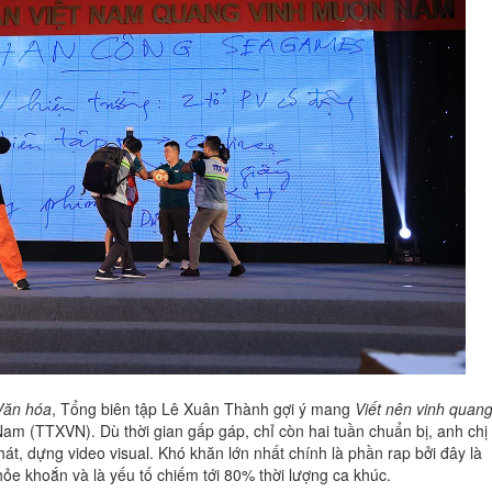
Văn hóa
, Tổng biên tập Lê Xuân Thành gợi ý mang
Viết nên vinh quan
Nam (TTXVN). Dù thời gian gấp gáp, chỉ còn hai tuần chuẩn bị, anh chị
át, dựng video visual. Khó khăn lớn nhất chính là phần rap bởi đây là
khỏe khoắn và là yếu tố chiếm tới 80% thời lượng ca khúc.