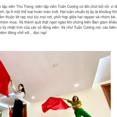
tập viên Thu Trang, biên tập viên Tuấn Cương có đôi chút bối rối, vì l
nh, lại ở một thể loại hoàn toàn mới. Hai tuần chuẩn bị ấy là khoảng thờ
bẩm thuộc lời rap mọi lúc mọi nơi, phối hợp giữa hai rapper và nhóm bè,
 nhóm múa. Và thành quả thật ngọt ngào khi chứng kiến Ban giám khảo
ực kỳ nhiệt tình của các cổ động viên. Và như Tuấn Cương nói, các biên
iệm đáng nhớ với... đọc rap!