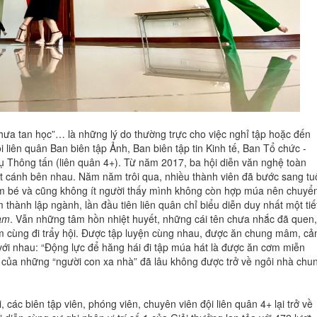
ưa tan học”… là những lý do thường trực cho việc nghỉ tập hoặc đến
 liên quân Ban biên tập Ảnh, Ban biên tập tin Kinh tế, Ban Tổ chức -
 Thông tấn (liên quân 4+). Từ năm 2017, ba hội diễn văn nghệ toàn
át cánh bên nhau. Năm năm trôi qua, nhiều thành viên đã bước sang tu
em bé và cũng không ít người thấy mình không còn hợp múa nên chuyể
hành lập ngành, lần đầu tiên liên quân chỉ biểu diễn duy nhất một tiế
am
. Vẫn những tâm hồn nhiệt huyết, những cái tên chưa nhắc đã quen,
 em cùng đi trẩy hội. Được tập luyện cùng nhau, được ăn chung mâm, c
 với nhau: “Động lực để hăng hái đi tập múa hát là được ăn cơm miễn
c của những “người con xa nhà” đã lâu không được trở về ngôi nhà chu
 các biên tập viên, phóng viên, chuyên viên đội liên quân 4+ lại trở về