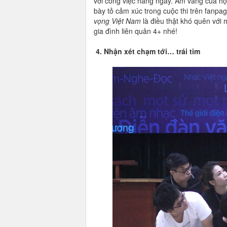
với công việc hằng ngày. Âm vang của hội 
bày tỏ cảm xúc trong cuộc thi trên fanpa
vọng Việt Nam
là điều thật khó quên với 
gia đình liên quân 4+ nhé!
4. Nhận xét chạm tới… trái tim