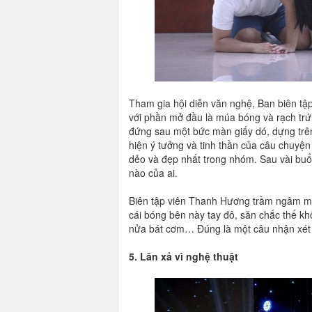
Tham gia hội diễn văn nghệ, Ban biên tập 
với phần mở đầu là múa bóng và rạch trứ
đứng sau một bức màn giấy dó, dựng trê
hiện ý tưởng và tinh thần của câu chuyện
dẻo và đẹp nhất trong nhóm. Sau vài buổi
nào của ai.
Biên tập viên Thanh Hương trầm ngâm một
cái bóng bên này tay đô, săn chắc thế kh
nửa bát cơm… Đúng là một câu nhận xét ch
5. Lăn xả vì nghệ thuật