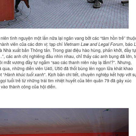
iên tình nguyện một lần nữa lại ngân vang bởi các “tâm hồn trẻ” thuộ
hành viên của các đơn vị: tạp chí
Vietnam Law and Legal Forum
, báo
à Nhà xuất bản Thông tấn. Trong giai điệu hào hùng, phấn khởi, đầy t
”, các anh chị nghiêng đầu nhìn nhau, chỉ thấy các anh bụng đã lớn, t
đôi mắt vương đầy tự ngẫm “sao các thanh niên này lạ lắm!?”. Nhưng,
ã qua, những diễn viên U40, U50 đã thổi bùng lên ngọn lửa khát khao
t “
Hành khúc tuổi xanh
”. Kịch bản chi tiết, chuyên nghiệp kết hợp với s
ọi tuổi trẻ từ những trái tim nhiệt huyết của liên quân 79 đã gây xúc
vào thành công của hội diễn.