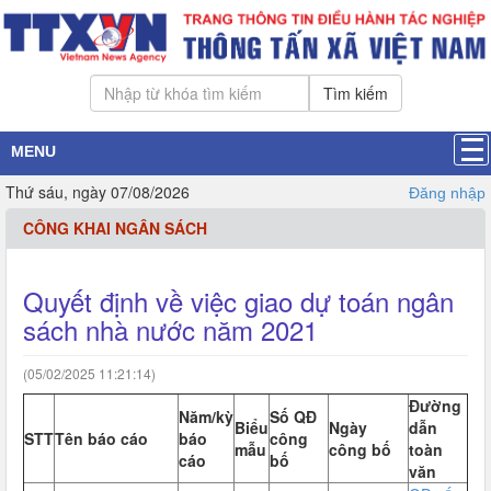
Tìm kiếm
MENU
Thứ sáu, ngày 07/08/2026
Đăng nhập
CÔNG KHAI NGÂN SÁCH
Quyết định về việc giao dự toán ngân
sách nhà nước năm 2021
(05/02/2025 11:21:14)
Đường
Năm/kỳ
Số QĐ
Biểu
Ngày
dẫn
STT
Tên báo cáo
báo
công
mẫu
công bố
toàn
cáo
bố
văn