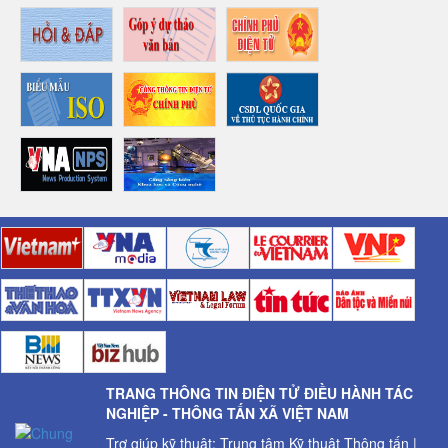
TRANG THÔNG TIN ĐIỆN TỬ ĐIỀU HÀNH TÁC
NGHIỆP - THÔNG TẤN XÃ VIỆT NAM
Trợ giúp kỹ thuật: Trung tâm Kỹ thuật Thông tấn |