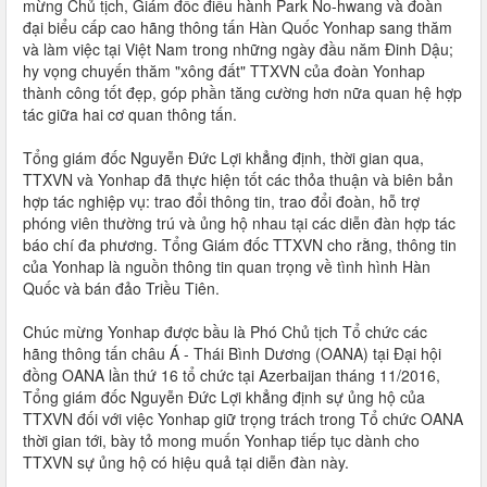
mừng Chủ tịch, Giám đốc điều hành Park No-hwang và đoàn
đại biểu cấp cao hãng thông tấn Hàn Quốc Yonhap sang thăm
và làm việc tại Việt Nam trong những ngày đầu năm Đinh Dậu;
hy vọng chuyến thăm "xông đất" TTXVN của đoàn Yonhap
thành công tốt đẹp, góp phần tăng cường hơn nữa quan hệ hợp
tác giữa hai cơ quan thông tấn.
Tổng giám đốc Nguyễn Đức Lợi khẳng định, thời gian qua,
TTXVN và Yonhap đã thực hiện tốt các thỏa thuận và biên bản
hợp tác nghiệp vụ: trao đổi thông tin, trao đổi đoàn, hỗ trợ
phóng viên thường trú và ủng hộ nhau tại các diễn đàn hợp tác
báo chí đa phương. Tổng Giám đốc TTXVN cho rằng, thông tin
của Yonhap là nguồn thông tin quan trọng về tình hình Hàn
Quốc và bán đảo Triều Tiên.
Chúc mừng Yonhap được bầu là Phó Chủ tịch Tổ chức các
hãng thông tấn châu Á - Thái Bình Dương (OANA) tại Đại hội
đồng OANA lần thứ 16 tổ chức tại Azerbaijan tháng 11/2016,
Tổng giám đốc Nguyễn Đức Lợi khẳng định sự ủng hộ của
TTXVN đối với việc Yonhap giữ trọng trách trong Tổ chức OANA
thời gian tới, bày tỏ mong muốn Yonhap tiếp tục dành cho
TTXVN sự ủng hộ có hiệu quả tại diễn đàn này.