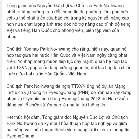
Tổng giám đốc Nguyễn Đức Lợi và Chủ tịch Park No-hwang
nhất trí tăng cường trao đổi thông tin đa phương tiện, phù hợp
với xu thế phát triển của báo chí trong kỷ nguyên số; nâng cao
hơn nữa chất lượng ảnh trao đổi; hỗ trợ nâng cao trình độ tiếng
Việt và tiếng Hàn Quốc cho phóng viên, biên tập viên của
nhau.
Chủ tịch Yonhap Park No-hwang cho rằng, hiện nay, quan hệ
hợp tác giữa hai nước Hàn Quốc và Việt Nam ngày càng phát
triển. Yonhap mong muốn tiếp tục đẩy mạnh quan hệ hợp tác
với TTXVN, góp phần tăng cường quan hệ đối tác hợp tác chiến
lược giữa hai nước Hàn Quốc - Việt Nam.
Chủ tịch Park No-hwang đề nghị TTXVN ủng hộ dự án Mạng
lưới dịch vụ thông tin PyeongChang (PNN) do Yonhap xây dựng
phục vụ Olympic mùa đông PyeongChang 2018 do Hàn Quốc
đăng cai tổ chức và Yonhap là nhà tài trợ thông tin.
Kết thúc hội đàm, Tổng giám đốc Nguyễn Đức Lợi và Chủ tịch
Park No-hwang đã ký mới Thỏa thuận hợp tác nghiệp vụ giữa
hai hãng và Thỏa thuận thành viên mạng lưới dịch vụ thông tin
PyeongChang.