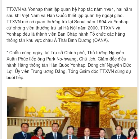
TTXVN và Yonhap thiết lập quan hệ hợp tác năm 1994, hai năm
sau khi Việt Nam và Hàn Quốc thiết lập quan hệ ngoại giao.
TTXVN mở cơ quan thường trú tại Seoul năm 1994 và Yonhap
cử phóng viên thường trú tại Hà Nội năm 2000. TTXVN và
Yonhap đều là thành viên Ban Chấp hành Tổ chức các hãng
thông tấn khu vực châu Á-Thái Bình Dương (OANA).
* Chiều cùng ngày, tại Trụ sở Chính phủ, Thủ tướng Nguyễn
Xuân Phúc tiếp ông Park No-hwang, Chủ tịch, Giám đốc điều
hành Hãng thông tấn Hàn Quốc Yonhap. Đồng chí Nguyễn Đức
Lợi, Ủy viên Trung ương Đảng, Tổng Giám đốc TTXVN cùng dự
buổi tiếp.