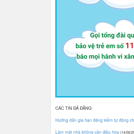
CÁC TIN ĐÃ ĐĂNG:
Hướng dẫn gia hạn đăng kiểm tự động ch
Làm mát nhà không cần điều hòa
(14/06/2