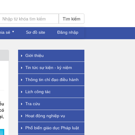
Tìm kiếm
hia sẻ
Sơ đồ site
Đăng nhập
Giới thiệu
Tin tức sự kiện - kỷ niệm
Thông tin chỉ đạo điều hành
Lịch công tác
ểu
Tra cứu
có
i,
Hoạt động nghiệp vụ
Phổ biến giáo dục Pháp luật