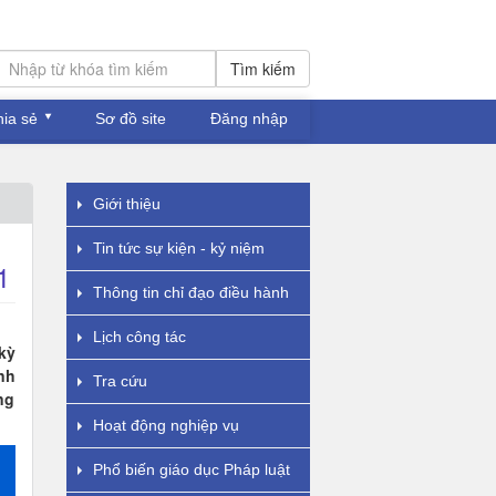
Tìm kiếm
hia sẻ
Sơ đồ site
Đăng nhập
Giới thiệu
Tin tức sự kiện - kỷ niệm
1
Thông tin chỉ đạo điều hành
Lịch công tác
kỳ
nh
Tra cứu
ng
Hoạt động nghiệp vụ
Phổ biến giáo dục Pháp luật