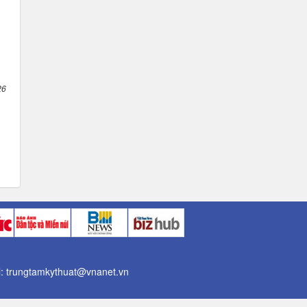
26
il: trungtamkythuat@vnanet.vn