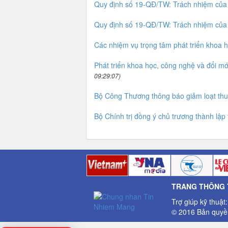
Quy định số 19-QĐ/TW: Trách nhiệm của 
Quy định số 19-QĐ/TW: Trách nhiệm của 
Các nhiệm vụ trọng tâm phát triển khoa 
Phát triển khoa học, công nghệ và đổi mớ
09:29:07)
Bộ Công Thương thông báo giảm loạt thu
Bộ Chính trị đồng ý chủ trương thành lậ
TRANG THÔNG T
Trợ giúp kỹ thuật
© 2016 Bản quyền