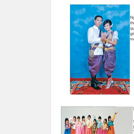
N
th
qu
gi
mộ