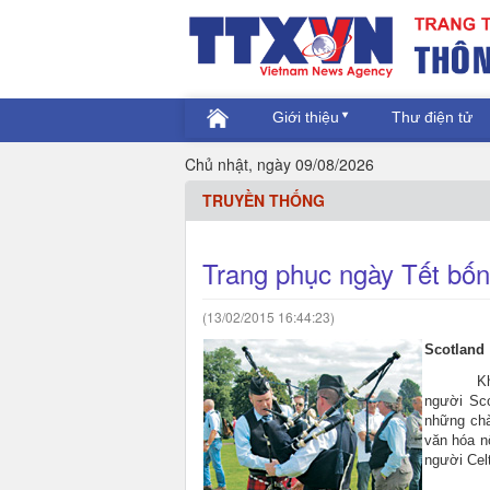
Giới thiệu
Thư điện tử
Chủ nhật, ngày 09/08/2026
TRUYỀN THỐNG
Trang phục ngày Tết bố
(13/02/2015 16:44:23)
Scotland
K
người Sc
những chà
văn hóa n
người Cel