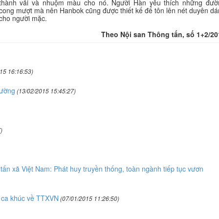
thành vải và nhuộm màu cho nó. Người Hàn yêu thích những
đườ
cong mượt mà nên Hanbok cũng
được
thiết kế
để
tôn lên nét duyên dá
cho người mặc.
Theo Nội san Thông tấn, số 1+2/20
15 16:16:53)
rường
(13/02/2015 15:45:27)
)
tấn xã Việt Nam: Phát huy truyền thống, toàn ngành tiếp tục vươn
c ca khúc về TTXVN
(07/01/2015 11:26:50)