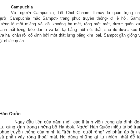
Campuchia
Với người Campuchia, Tết Chol Chnam Thmay là quan trọng nhấ
gười Campuchia mặc Sampot- trang phục truyền thống-
đi
lễ hội. Samp
ường là một miếng vải dài khoảng ba mét, rộng một mét,
được
quấn xu
anh thắt lưng, kéo dài ra và kết lại bằng một nút thắt, sau
đó
được
kéo l
ữa hai chân rồi cố
định
bởi một thắt lưng bằng kim loại. Sampot gần giống 
t chiếc quần.
Hàn Quốc
Ngày
đầ
u tiên của năm mới, các thành viên trong gia
đình
đo
tụ, xúng xính trong những bộ Hanbok. Người Hàn Quốc miêu tả bộ tra
phục truyền thống của mình là "trên hẹp, dưới rộng" với phần
áo
ôm
s
và phần váy rộng thoải mái. Họ dùng những gì tự nhiên nhất
để
l