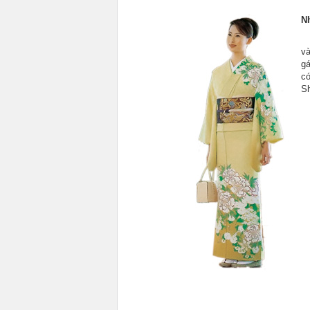
N
và
g
c
Sh