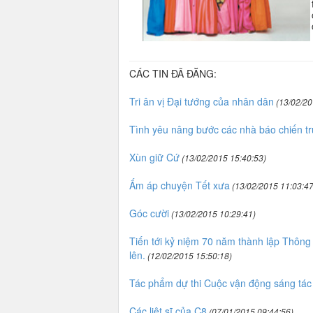
CÁC TIN ĐÃ ĐĂNG:
Tri ân vị Đại tướng của nhân dân
(13/02/20
Tình yêu nâng bước các nhà báo chiến t
Xùn giữ Cứ
(13/02/2015 15:40:53)
Ấm áp chuyện Tết xưa
(13/02/2015 11:03:47
Góc cười
(13/02/2015 10:29:41)
Tiến tới kỷ niệm 70 năm thành lập Thông 
lên.
(12/02/2015 15:50:18)
Tác phẩm dự thi Cuộc vận động sáng tá
Các liệt sĩ của C8
(07/01/2015 09:44:56)