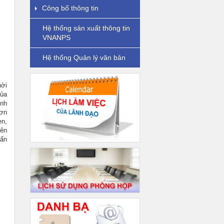
Công bố thông tin
Hệ thống sản xuất thông tin
VNANPS
Hệ thống Quản lý văn bản
ời
của
anh
ơn
en,
nên
uấn