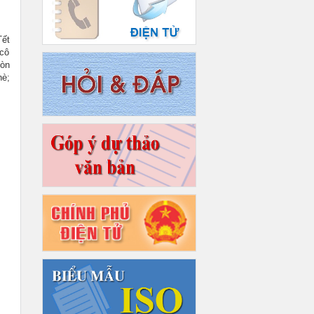
ết
 cô
còn
è;