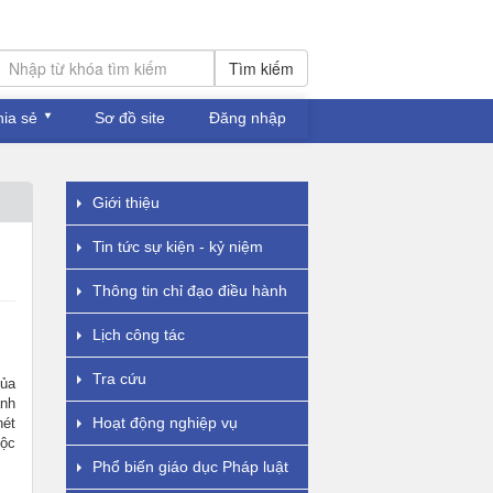
Tìm kiếm
hia sẻ
Sơ đồ site
Đăng nhập
Giới thiệu
Tin tức sự kiện - kỷ niệm
Thông tin chỉ đạo điều hành
Lịch công tác
Tra cứu
của
ảnh
Hoạt động nghiệp vụ
nét
tộc
Phổ biến giáo dục Pháp luật