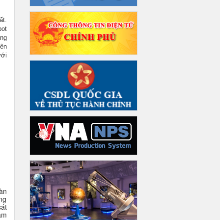
t.
ot
ng
ên
với
àn
ng
át
àm