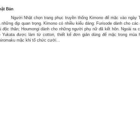
hật Bản
Người Nhật chọn trang phục truyền thống Kimono
để
mặc vào ngày T
 những dịp quan trọng. Kimono có nhiều kiểu dáng: Furisode dành cho các
ái
độ
c thân; Houmongi dành cho những người phụ nữ
đã
kết hôn. Ngoài ra 
ó Yukata
được
làm từ cotton, thiết kế
đơn
giản dùng
để
mặc trong mùa h
iromaku mặc khi tổ chức cưới...