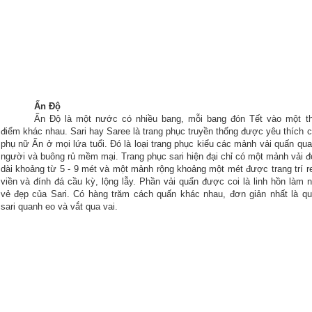
Ấn Độ
Ấn
Độ
là một nước có nhiều bang, mỗi bang
đón
Tết vào một th
điểm
khác nhau. Sari hay Saree là trang phục truyền thống
được
yêu thích 
phụ nữ Ấn ở mọi lứa tuổi.
Đó
là loại trang phục kiểu các mảnh vải quấn qu
người và buông rủ mềm mại. Trang phục sari hiện
đại
chỉ có một mảnh vải
đ
dài khoảng từ 5 - 9 mét và một mảnh rộng khoảng một mét
được
trang trí r
viền và
đính
đá
cầu kỳ, lộng lẫy. Phần vải quấn
được
coi là linh hồn làm 
vẻ
đẹp
của Sari. Có hàng trăm cách quấn khác nhau,
đơn
giản nhất là q
sari quanh eo và vắt qua vai.