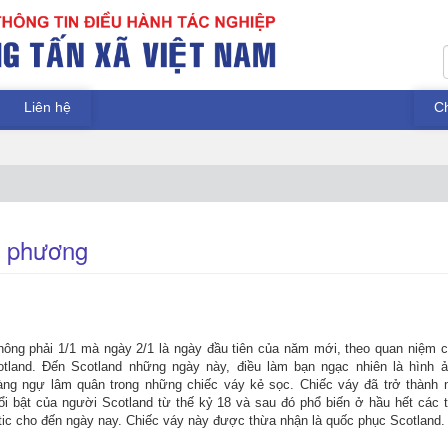
Liên hệ
C
n phương
hông phải 1/1 mà ngày 2/1 là ngày
đầu
tiên của năm mới, theo quan niệm 
otland.
Đến
Scotland những ngày này,
điều
làm bạn ngạc nhiên là hình 
ng ngự lâm quân trong những chiếc váy kẻ sọc. Chiếc váy
đã
trở thành 
ổi bật của người Scotland từ thế kỷ 18 và sau
đó
phổ biến ở hầu hết các 
tic cho
đến
ngày nay. Chiếc váy này
được
thừa nhận là quốc phục Scotland.