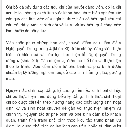
Chi bộ đã xây dựng các tiêu chí của người đảng viên, đó là cải
tiến lề lối, phong cách làm việc khoa học; thực hiện nghiêm túc
các quy chế làm việc của ngành; thực hiện có hiệu quả tiêu chí
cán bộ, đảng viên “nói đi đôi với làm” và lấy hiệu quả công việc
làm thước đo năng lực…
Việc khắc phục những hạn chế, khuyết điểm sau kiểm điểm
Nghị quyết Trung ương 4 (khóa XI) được chi ủy, đảng viên thực
hiện có hiệu quả và tiếp tục thực hiện tốt Nghị quyết Trung
ương 4 (khóa XII). Các nhiệm vụ được cụ thể hóa và thực hiện
theo lộ trình. Việc kiểm điểm tự phê bình và phê bình được
chuẩn bị kỹ lưỡng, nghiêm túc, đề cao tinh thần tự giác, gương
mẫu.
Nguyên tắc sinh hoạt đảng, kỷ cương nền nếp sinh hoạt chi ủy,
chi bộ thực hiện theo đúng Điều lệ Đảng. Hình thức sinh hoạt
chi bộ được cải tiến theo hướng nâng cao chất lượng sinh hoạt
định kỳ và sinh hoạt chuyên đề gắn với thực hiện nhiệm vụ
chính trị. Nguyên tắc tự phê bình và phê bình đảm bảo khách
quan, tránh tình trạng phê bình theo kiểu tập trung phần ưu
điểm, lợi dụng phê bình để lấy lòng cấp trên, hoặc trù dập vì lợi