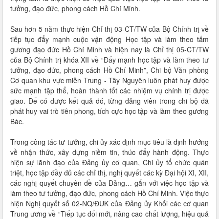
tưởng, đạo đức, phong cách Hồ Chí Minh.
Sau hơn 5 năm thực hiện Chỉ thị 03-CT/TW của Bộ Chính trị về
tiếp tục đẩy mạnh cuộc vận động Học tập và làm theo tấm
gương đạo đức Hồ Chí Minh và hiện nay là Chỉ thị 05-CT/TW
của Bộ Chính trị khóa XII về “Đẩy mạnh học tập và làm theo tư
tưởng, đạo đức, phong cách Hồ Chí Minh”, Chi bộ Văn phòng
Cơ quan khu vực miền Trung - Tây Nguyên luôn phát huy được
sức mạnh tập thể, hoàn thành tốt các nhiệm vụ chính trị được
giao. Ðể có được kết quả đó, từng đảng viên trong chi bộ đã
phát huy vai trò tiên phong, tích cực học tập và làm theo gương
Bác.
Trong công tác tư tưởng, chi ủy xác định mục tiêu là định hướng
về nhận thức, xây dựng niềm tin, thúc đẩy hành động. Thực
hiện sự lãnh đạo của Đảng ủy cơ quan, Chi ủy tổ chức quán
triệt, học tập đầy đủ các chỉ thị, nghị quyết các kỳ Đại hội XI, XII,
các nghị quyết chuyên đề của Đảng… gắn với việc học tập và
làm theo tư tưởng, đạo đức, phong cách Hồ Chí Minh. Việc thực
hiện Nghị quyết số 02-NQ/ĐUK của Đảng ủy Khối các cơ quan
Trung ương về “Tiếp tục đổi mới, nâng cao chất lượng, hiệu quả