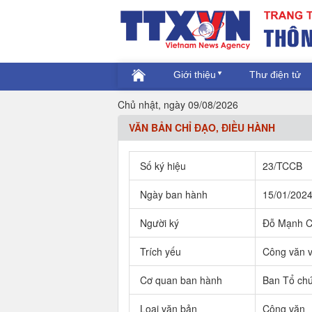
Giới thiệu
Thư điện tử
Chủ nhật, ngày 09/08/2026
VĂN BẢN CHỈ ĐẠO, ĐIỀU HÀNH
Số ký hiệu
23/TCCB
Ngày ban hành
15/01/202
Người ký
Đỗ Mạnh C
Trích yếu
Công văn v
Cơ quan ban hành
Ban Tổ ch
Loại văn bản
Công văn