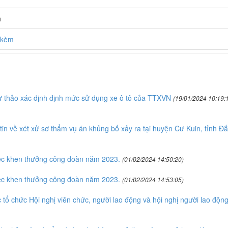
h
h kèm
 thảo xác định định mức sử dụng xe ô tô của TTXVN
(19/01/2024 10:19:
n về xét xử sơ thẩm vụ án khủng bố xảy ra tại huyện Cư Kuin, tỉnh Đắ
ệc khen thưởng công đoàn năm 2023.
(01/02/2024 14:50:20)
ệc khen thưởng công đoàn năm 2023.
(01/02/2024 14:53:05)
tổ chức Hội nghị viên chức, người lao động và hội nghị người lao độn