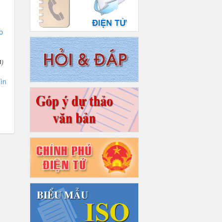
p
4)
ìn