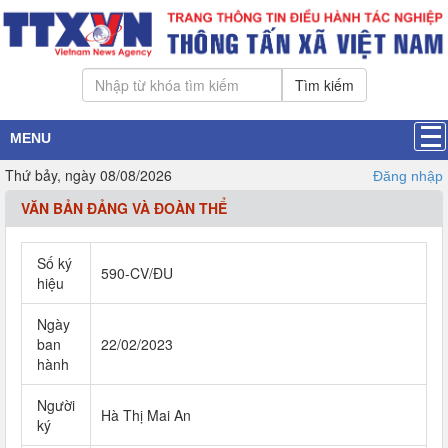
Tìm kiếm
MENU
Thứ bảy, ngày 08/08/2026
Đăng nhập
VĂN BẢN ĐẢNG VÀ ĐOÀN THỂ
Số ký
590-CV/ĐU
hiệu
Ngày
ban
22/02/2023
hành
Người
Hà Thị Mai An
ký