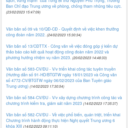
sạch, vững mạnh” của Tổng Bí thư Nguyễn Phú Trọng, Trưởng
Ban Chỉ đạo Trung ương về phòng, chống tham nhũng tiêu cực.
(23/02/2023 15:47:09)
Văn bản số 09 và 10/QĐ-CĐ - Quyết định về việc khen thưởng
công đoàn năm 2022.
(24/02/2023 15:30:34)
Văn bản số 13/CĐTTX - Công văn về việc đóng góp ý kiến dự
thảo báo cáo kết quả hoạt động công đoàn năm 2022 và
phương hướng nhiệm vụ năm 2023.
(20/02/2023 14:48:33)
Văn bản số 583-CV/ĐU - V/v triển khai công tác tuyên truyền
(Hướng dẫn số 91-HD/BTGTW ngày 18/01/2023 và Công văn
số 4772-CV/BTGTW ngày 06/02/2023 của Ban Tuyên giáo
Trung ương)
(14/02/2023 17:30:54)
Văn bản số 584-CV/ĐU - V/v xây dựng chương trình công tác và
chương trình kiểm tra, giám sát năm 2023
(14/02/2023 17:35:37)
Văn bản số 582-CV/ĐU - Về việc phổ biến, quán triệt, triển khai
Chương trình hành động thực hiện Nghị quyết Trung ương 6
khóa XIII
(14/02/2023 09:11:10)