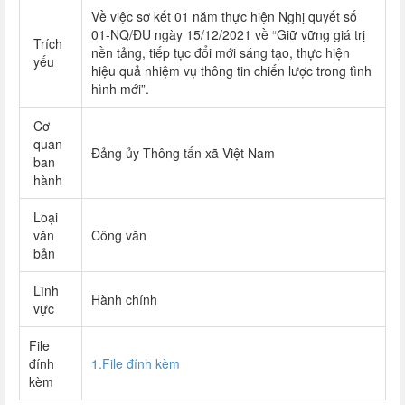
Về việc sơ kết 01 năm thực hiện Nghị quyết số
01-NQ/ĐU ngày 15/12/2021 về “Giữ vững giá trị
Trích
nền tảng, tiếp tục đổi mới sáng tạo, thực hiện
yếu
hiệu quả nhiệm vụ thông tin chiến lược trong tình
hình mới”.
Cơ
quan
Đảng ủy Thông tấn xã Việt Nam
ban
hành
Loại
văn
Công văn
bản
Lĩnh
Hành chính
vực
File
đính
1.File đính kèm
kèm