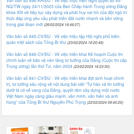
Văn bản số 496-KH/ĐU - Về việc thực hiện Nghị quyết số 45-
NQ/TW ngày 24/11/2023 của Ban Chấp hành Trung ương Đảng
khóa XIII về tiếp tục xây dựng và phát huy vai trò của đội ngũ trí
thức đáp ứng yêu cầu phát triển đất nước nhanh và bền vững
trong giai đoạn mới
(26/02/2024 16:49:27)
Văn bản số 845-CV/ĐU - Về việc triệu tập Hội nghị phổ biến,
quán triệt sách của Tổng Bí thư
(23/02/2024 16:20:49)
Văn bản số 846-CV/ĐU - Về việc triển khai Kế hoạch Cuộc thi
chính luận về bảo vệ nền tảng tư tưởng của Đảng (Cuộc thi cấp
Trung ương) lần thứ Tư, năm 2024
(23/02/2024 16:23:30)
Văn bản số 841-CV/ĐU - Về việc triển khai đợt sinh hoạt chính
trị, tư tưởng sâu rộng về nội dung bài viết “Tự hào và tin tưởng
dưới lá cờ vẻ vang của Đảng, quyết tâm xây dựng một nước
Việt Nam ngày càng giàu mạnh, văn minh, văn hiến và anh
hùng” của Tổng Bí thư Nguyễn Phú Trọng
(22/02/2024 09:40:20)