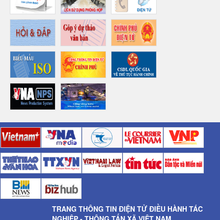
TRANG THÔNG TIN ĐIỆN TỬ ĐIỀU HÀNH TÁC
NGHIỆP - THÔNG TẤN XÃ VIỆT NAM