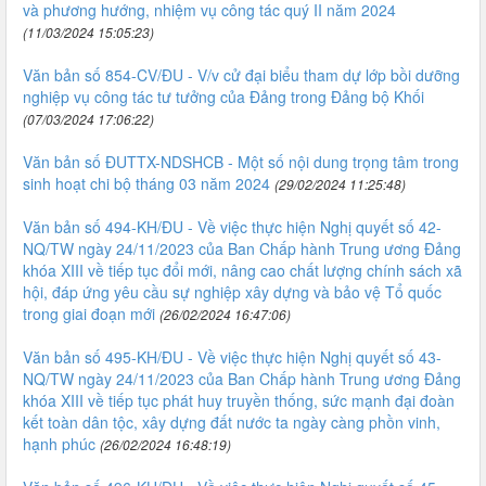
và phương hướng, nhiệm vụ công tác quý II năm 2024
(11/03/2024 15:05:23)
Văn bản số 854-CV/ĐU - V/v cử đại biểu tham dự lớp bồi dưỡng
nghiệp vụ công tác tư tưởng của Đảng trong Đảng bộ Khối
(07/03/2024 17:06:22)
Văn bản số ĐUTTX-NDSHCB - Một số nội dung trọng tâm trong
sinh hoạt chi bộ tháng 03 năm 2024
(29/02/2024 11:25:48)
Văn bản số 494-KH/ĐU - Về việc thực hiện Nghị quyết số 42-
NQ/TW ngày 24/11/2023 của Ban Chấp hành Trung ương Đảng
khóa XIII về tiếp tục đổi mới, nâng cao chất lượng chính sách xã
hội, đáp ứng yêu cầu sự nghiệp xây dựng và bảo vệ Tổ quốc
trong giai đoạn mới
(26/02/2024 16:47:06)
Văn bản số 495-KH/ĐU - Về việc thực hiện Nghị quyết số 43-
NQ/TW ngày 24/11/2023 của Ban Chấp hành Trung ương Đảng
khóa XIII về tiếp tục phát huy truyền thống, sức mạnh đại đoàn
kết toàn dân tộc, xây dựng đất nước ta ngày càng phồn vinh,
hạnh phúc
(26/02/2024 16:48:19)