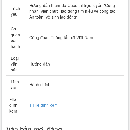
Hướng dẫn tham dự Cuộc thi trực tuyến "Công
Trích
nhân, viên chức, lao động tìm hiểu về công tác
yếu
An toàn, vệ sinh lao động"
Cơ
quan
Công đoàn Thông tấn xã Việt Nam
ban
hành
Loại
văn
Hướng dẫn
bản
Lĩnh
Hành chính
vực
File
đính
1.File đính kèm
kèm
Văn bản mới đăng