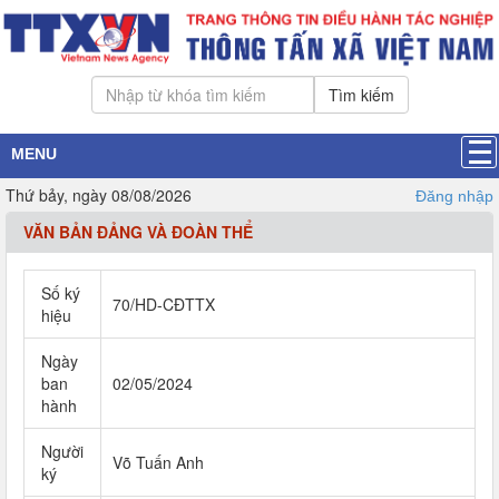
Tìm kiếm
MENU
Thứ bảy, ngày 08/08/2026
Đăng nhập
VĂN BẢN ĐẢNG VÀ ĐOÀN THỂ
Số ký
70/HD-CĐTTX
hiệu
Ngày
ban
02/05/2024
hành
Người
Võ Tuấn Anh
ký