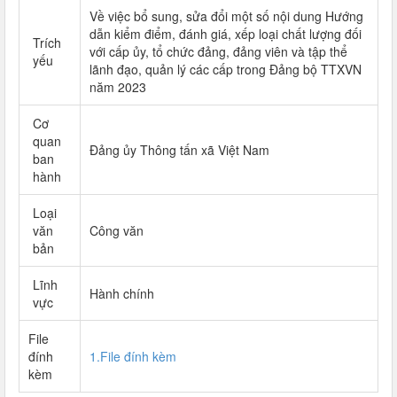
Về việc bổ sung, sửa đổi một số nội dung Hướng
dẫn kiểm điểm, đánh giá, xếp loại chất lượng đối
Trích
với cấp ủy, tổ chức đảng, đảng viên và tập thể
yếu
lãnh đạo, quản lý các cấp trong Đảng bộ TTXVN
năm 2023
Cơ
quan
Đảng ủy Thông tấn xã Việt Nam
ban
hành
Loại
văn
Công văn
bản
Lĩnh
Hành chính
vực
File
đính
1.File đính kèm
kèm