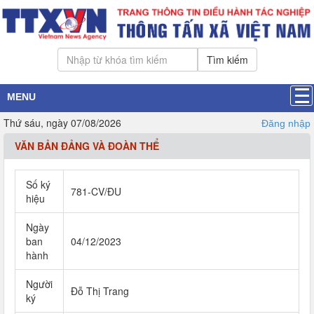
Tìm kiếm
MENU
Thứ sáu, ngày 07/08/2026
Đăng nhập
VĂN BẢN ĐẢNG VÀ ĐOÀN THỂ
Số ký
781-CV/ĐU
hiệu
Ngày
ban
04/12/2023
hành
Người
Đỗ Thị Trang
ký