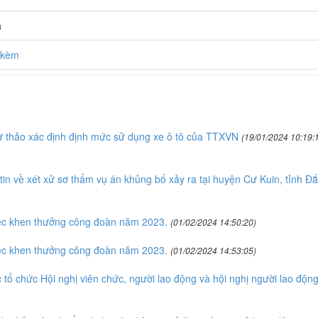
h
h kèm
 thảo xác định định mức sử dụng xe ô tô của TTXVN
(19/01/2024 10:19:
n về xét xử sơ thẩm vụ án khủng bố xảy ra tại huyện Cư Kuin, tỉnh Đắ
ệc khen thưởng công đoàn năm 2023.
(01/02/2024 14:50:20)
ệc khen thưởng công đoàn năm 2023.
(01/02/2024 14:53:05)
tổ chức Hội nghị viên chức, người lao động và hội nghị người lao độn