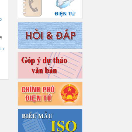
p
4)
ìn