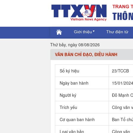
Giới thiệu
Thư điện tử
Thứ bảy, ngày 08/08/2026
VĂN BẢN CHỈ ĐẠO, ĐIỀU HÀNH
Số ký hiệu
23/TCCB
Ngày ban hành
15/01/202
Người ký
Đỗ Mạnh C
Trích yếu
Công văn v
Cơ quan ban hành
Ban Tổ ch
Loại văn bản
Công văn