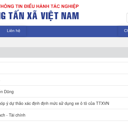
Liên hệ
C
4
ến Dũng
óp ý dự thảo xác định định mức sử dụng xe ô tô của TTXVN
ch - Tài chính