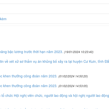
h kèm
nâng bậc lương trước thời hạn năm 2023.
(19/01/2024 10:23:40)
n về xét xử sơ thẩm vụ án khủng bố xảy ra tại huyện Cư Kuin, tỉnh Đắ
ệc khen thưởng công đoàn năm 2023.
(01/02/2024 14:50:20)
ệc khen thưởng công đoàn năm 2023.
(01/02/2024 14:53:05)
tổ chức Hội nghị viên chức, người lao động và hội nghị người lao độn