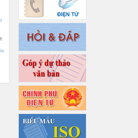
p
4)
ìn