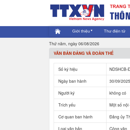
Giới thiệu
Thư điện tử
Thứ năm, ngày 06/08/2026
VĂN BẢN ĐẢNG VÀ ĐOÀN THỂ
Số ký hiệu
NDSHCB-
Ngày ban hành
30/09/202
Người ký
không có
Trích yếu
Một số nội
Cơ quan ban hành
Đảng ủy Th
Loại văn bản
Công văn