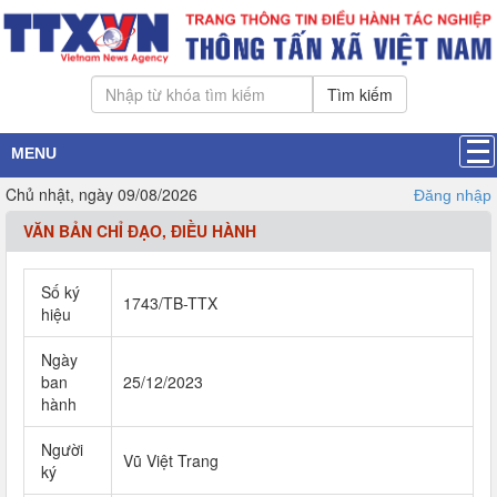
Tìm kiếm
MENU
Chủ nhật, ngày 09/08/2026
Đăng nhập
VĂN BẢN CHỈ ĐẠO, ĐIỀU HÀNH
Số ký
1743/TB-TTX
hiệu
Ngày
ban
25/12/2023
hành
Người
Vũ Việt Trang
ký