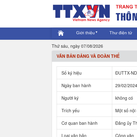
Giới thiệu
Thư điện tử
Thứ sáu, ngày 07/08/2026
VĂN BẢN ĐẢNG VÀ ĐOÀN THỂ
Số ký hiệu
ĐUTTX-N
Ngày ban hành
29/02/202
Người ký
không có
Trích yếu
Một số nội
Cơ quan ban hành
Đảng ủy Th
Loại văn bản
Công văn