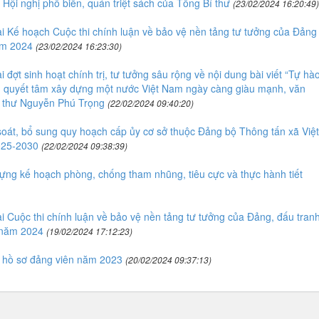
 Hội nghị phổ biến, quán triệt sách của Tổng Bí thư
(23/02/2024 16:20:49)
ai Kế hoạch Cuộc thi chính luận về bảo vệ nền tảng tư tưởng của Đảng
ăm 2024
(23/02/2024 16:23:30)
 đợt sinh hoạt chính trị, tư tưởng sâu rộng về nội dung bài viết “Tự hà
g, quyết tâm xây dựng một nước Việt Nam ngày càng giàu mạnh, văn
í thư Nguyễn Phú Trọng
(22/02/2024 09:40:20)
oát, bổ sung quy hoạch cấp ủy cơ sở thuộc Đảng bộ Thông tấn xã Việt
025-2030
(22/02/2024 09:38:39)
ng kế hoạch phòng, chống tham nhũng, tiêu cực và thực hành tiết
i Cuộc thi chính luận về bảo vệ nền tảng tư tưởng của Đảng, đấu tran
h năm 2024
(19/02/2024 17:12:23)
 hồ sơ đảng viên năm 2023
(20/02/2024 09:37:13)