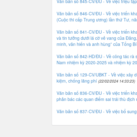
Văn bản số 845-CV/ĐU - Về việc triệu tập
Văn bản số 846-CV/ĐU - Về việc triển kh
(Cuộc thi cấp Trung ương) lần thứ Tư, n
Văn bản số 841-CV/ĐU - Về việc triển khai
và tin tưởng dưới lá cờ vẻ vang của Đản
minh, văn hiến và anh hùng” của Tổng B
Văn bản số 842-HD/ĐU - Về công tác rà s
Nam nhiệm kỳ 2020-2025 và nhiệm kỳ 2
Văn bản số 129-CV/UBKT - Về việc xây dự
kiệm, chống lãng phí
(22/02/2024 14:33:23)
Văn bản số 836-CV/ĐU - Về việc triển kha
phản bác các quan điểm sai trái thù địc
Văn bản số 837-CV/ĐU - Về việc bổ sung