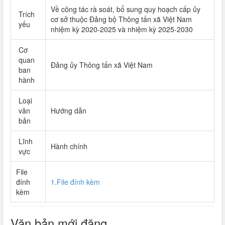
Về công tác rà soát, bổ sung quy hoạch cấp ủy
Trích
cơ sở thuộc Đảng bộ Thông tấn xã Việt Nam
yếu
nhiệm kỳ 2020-2025 và nhiệm kỳ 2025-2030
Cơ
quan
Đảng ủy Thông tấn xã Việt Nam
ban
hành
Loại
văn
Hướng dẫn
bản
Lĩnh
Hành chính
vực
File
đính
1.File đính kèm
kèm
Văn bản mới đăng