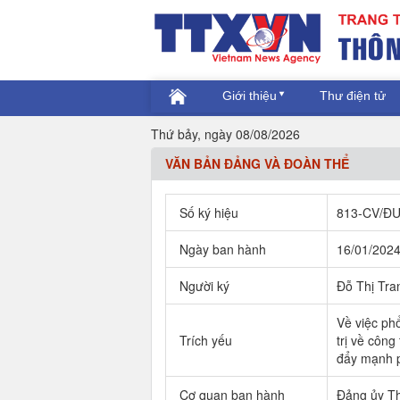
Giới thiệu
Thư điện tử
Thứ bảy, ngày 08/08/2026
VĂN BẢN ĐẢNG VÀ ĐOÀN THỂ
Số ký hiệu
813-CV/Đ
Ngày ban hành
16/01/202
Người ký
Đỗ Thị Tra
Về việc ph
Trích yếu
trị về công
đẩy mạnh p
Cơ quan ban hành
Đảng ủy Th