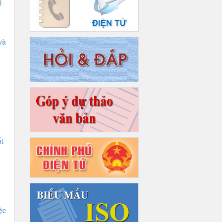
ị
và
t
ệc