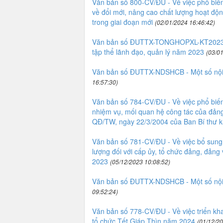
Văn bản số 800-CV/ĐU - Về việc phổ biến
về đổi mới, nâng cao chất lượng hoạt đ
trong giai đoạn mới
(02/01/2024 16:46:42)
Văn bản số ĐUTTX-TONGHOPXL-KT2023 - T
tập thể lãnh đạo, quản lý năm 2023
(03/0
Văn bản số ĐUTTX-NDSHCB - Một số nội d
16:57:30)
Văn bản số 784-CV/ĐU - Về việc phổ biến
nhiệm vụ, mối quan hệ công tác của đảng 
QĐ/TW, ngày 22/3/2004 của Ban Bí thư k
Văn bản số 781-CV/ĐU - Về việc bổ sung,
lượng đối với cấp ủy, tổ chức đảng, đảng
2023
(05/12/2023 10:08:52)
Văn bản số ĐUTTX-NDSHCB - Một số nội d
09:52:24)
Văn bản số 778-CV/ĐU - Về việc triển kha
tổ chức Tết Giáp Thìn năm 2024
(01/12/20