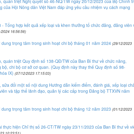
, quán triệt Nghị quyết số 46-NQ/TW ngày 20/12/2023 của Bộ Chính tr
ộng của Hội Nông dân Việt Nam đáp ứng yêu cầu nhiệm vụ cách mạng
ổng hợp kết quả xếp loại và khen thưởng tổ chức đảng, đảng viên 
1/2024 16:56:56)
ung trọng tâm trong sinh hoạt chi bộ tháng 01 năm 2024
(29/12/2023
, quán triệt Quy định số 138-QĐ/TW của Ban Bí thư về chức năng,
bộ, chi bộ cơ sở cơ quan. (Quy định này thay thế Quy định số 98-
hóa IX)
(07/12/2023 17:15:03)
 sửa đổi một số nội dung Hướng dẫn kiểm điểm, đánh giá, xếp loại chấ
 viên và tập thể lãnh đạo, quản lý các cấp trong Đảng bộ TTXVN năm
ung trọng tâm trong sinh hoạt chi bộ tháng 12 năm 2023
(01/12/2023
i thực hiện Chỉ thị số 26-CT/TW ngày 23/11/2023 của Ban Bí thư về vi
23 10:23:51)