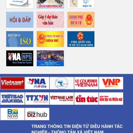
TRANG THÔNG TIN ĐIỆN TỬ ĐIỀU HÀNH TÁC
NGHIỆP - THÔNG TẤN XÃ VIỆT NAM