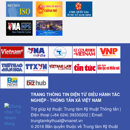
TRANG THÔNG TIN ĐIỆN TỬ ĐIỀU HÀNH TÁC
NGHIỆP - THÔNG TẤN XÃ VIỆT NAM
Trợ giúp kỹ thuật: Trung tâm Kỹ thuật Thông tấn |
Điện thoại (+84 024) 39330202 | Email:
trungtamkythuat@vnanet.vn
© 2016 Bản quyền thuộc về Trung tâm Kỹ thuật