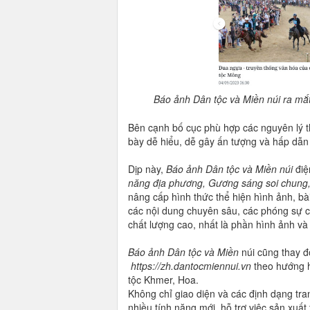
Báo ảnh Dân tộc và Miền núi ra mắt
Bên cạnh bố cục phù hợp các nguyên lý thị
bày dễ hiểu, dễ gây ấn tượng và hấp dẫn 
Dịp này,
Báo ảnh Dân tộc và Miền núi
điệ
năng địa phương, Gương sáng soi chung
nâng cấp hình thức thể hiện hình ảnh, bà
các nội dung chuyên sâu, các phóng sự 
chất lượng cao, nhất là phần hình ảnh v
Báo
ảnh Dân tộc và Miền
núi cũng thay đ
https://zh.dantocmiennui.vn
theo hướng h
tộc Khmer, Hoa.
Không chỉ giao diện và các định dạng tra
nhiều tính năng mới, hỗ trợ việc sản xuất 