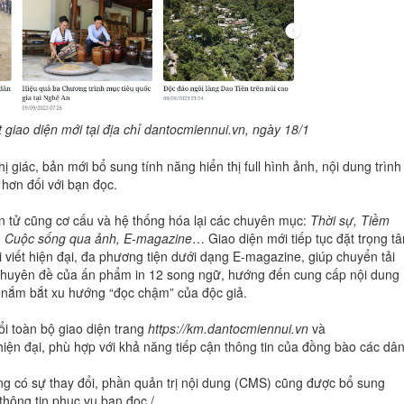
 giao diện mới tại địa chỉ dantocmiennui.vn, ngày 18/1
 giác, bản mới bổ sung tính năng hiển thị full hình ảnh, nội dung trình
hơn đối với bạn đọc.
n tử cũng cơ cấu và hệ thống hóa lại các chuyên mục:
Thời sự, Tiềm
, Cuộc sống qua ảnh, E-magazine
… Giao diện mới tiếp tục đặt trọng t
i viết hiện đại, đa phương tiện dưới dạng E-magazine, giúp chuyển tải
chuyên đề của ấn phẩm in 12 song ngữ, hướng đến cung cấp nội dung
à nắm bắt xu hướng “đọc chậm” của độc giả.
ổi toàn bộ giao diện trang
https://km.dantocmiennui.vn
và
iện đại, phù hợp với khả năng tiếp cận thông tin của đồng bào các dâ
ng có sự thay đổi, phần quản trị nội dung (CMS) cũng được bổ sung
thông tin phục vụ bạn đọc./.