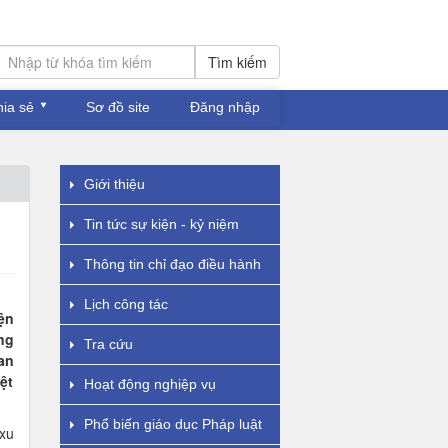
Tìm kiếm
hia sẻ
Sơ đồ site
Đăng nhập
Giới thiệu
Tin tức sự kiện - kỷ niệm
Thông tin chỉ đạo điều hành
Lịch công tác
ện
ng
Tra cứu
an
ệt
Hoạt động nghiệp vụ
Phổ biến giáo dục Pháp luật
 xu