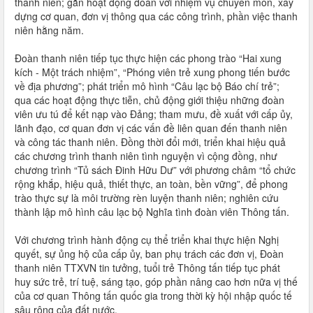
thanh niên; gắn hoạt động đoàn với nhiệm vụ chuyên môn, xây
dựng cơ quan, đơn vị thông qua các công trình, phần việc thanh
niên hằng năm.
Đoàn thanh niên tiếp tục thực hiện các phong trào “Hai xung
kích - Một trách nhiệm”, “Phóng viên trẻ xung phong tiến bước
về địa phương”; phát triển mô hình “Câu lạc bộ Báo chí trẻ”;
qua các hoạt động thực tiễn, chủ động giới thiệu những đoàn
viên ưu tú để kết nạp vào Đảng; tham mưu, đề xuất với cấp ủy,
lãnh đạo, cơ quan đơn vị các vấn đề liên quan đến thanh niên
và công tác thanh niên. Đồng thời đổi mới, triển khai hiệu quả
các chương trình thanh niên tình nguyện vì cộng đồng, như
chương trình “Tủ sách Đinh Hữu Dư” với phương châm “tổ chức
rộng khắp, hiệu quả, thiết thực, an toàn, bền vững”, để phong
trào thực sự là môi trường rèn luyện thanh niên; nghiên cứu
thành lập mô hình câu lạc bộ Nghĩa tình đoàn viên Thông tấn.
Với chương trình hành động cụ thể triển khai thực hiện Nghị
quyết, sự ủng hộ của cấp ủy, ban phụ trách các đơn vị, Đoàn
thanh niên TTXVN tin tưởng, tuổi trẻ Thông tấn tiếp tục phát
huy sức trẻ, trí tuệ, sáng tạo, góp phần nâng cao hơn nữa vị thế
của cơ quan Thông tấn quốc gia trong thời kỳ hội nhập quốc tế
sâu rộng của đất nước.