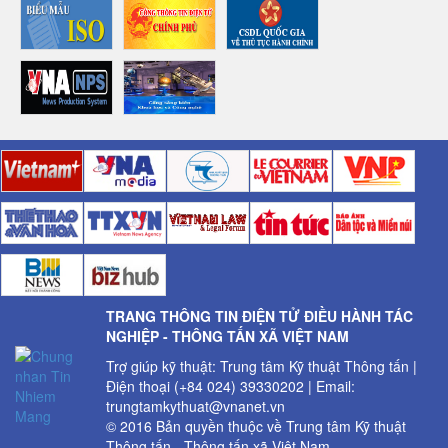
TRANG THÔNG TIN ĐIỆN TỬ ĐIỀU HÀNH TÁC
NGHIỆP - THÔNG TẤN XÃ VIỆT NAM
Trợ giúp kỹ thuật: Trung tâm Kỹ thuật Thông tấn |
Điện thoại (+84 024) 39330202 | Email:
trungtamkythuat@vnanet.vn
© 2016 Bản quyền thuộc về Trung tâm Kỹ thuật
Thông tấn - Thông tấn xã Việt Nam