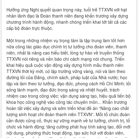
Hưởng ứng Nghị quyết quan trọng này, tuổi trẻ TTXVN với hạt
nhân lãnh đạo là Đoàn thanh niên đang khẩn trương xây dựng
chương trình hành động, nhanh chóng triển khai tới tất cả các
cấp bộ đoàn trực thuộc.
Một trong những nhiệm vụ trọng tâm là tập trung làm tốt hơn
nữa công tác giáo dục chính trị tư tưởng cho đoàn viên, thanh
niên, nhất là nâng cao hiểu biết, lòng tự hào về truyền thống
TTXVN nói riêng và nền báo chí cách mạng nói chung. Triển
khai hiệu quả cuộc vận động xây dựng hình mẫu thanh niên
TTXVN thời kỳ mới, có lập trường vững vàng, nói và làm theo
đường lối của Đảng, chính sách, pháp luật của Nhà nước; học
tập và làm theo tư tưởng, đạo đức, phong cách Hồ Chí Minh; lối
sống lành mạnh, đạo đức trong sáng và nhiệt huyết, trách
nhiệm cao trong công việc; vận dụng sáng tạo, hiệu quả tiến bộ
khoa học công nghệ vào công tác chuyên môn... Khẩn trương
hoàn tất việc xây dựng và sớm triển khai đề án “Nâng cao chất
lượng sinh hoạt chi đoàn thanh niên TTXVN”. Mỗi tổ chức đoàn
cần được củng cố, thực sự vững mạnh về tư tưởng, chính trị, tổ
chức và hành động; tăng cường phát huy tính sáng tạo, đổi mới
nội dung, phương thức hoạt động, tạo sức hút với đoàn viên,