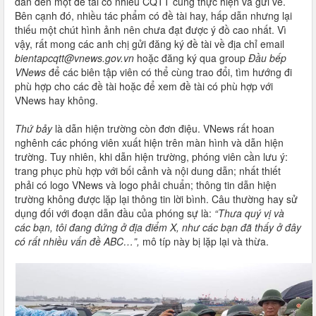
dẫn đến một đề tài có nhiều CQTT cùng thực hiện và gửi về.
Bên cạnh đó, nhiều tác phẩm có đề tài hay, hấp dẫn nhưng lại
thiếu một chút hình ảnh nên chưa đạt được ý đồ cao nhất. Vì
vậy, rất mong các anh chị gửi đăng ký đề tài về địa chỉ email
bientapcqtt@vnews.gov.vn
hoặc đăng ký qua group
Đầu bếp
VNews
để các biên tập viên có thể cùng trao đổi, tìm hướng đi
phù hợp cho các đề tài hoặc để xem đề tài có phù hợp với
VNews hay không.
Thứ bảy
là dẫn hiện trường còn đơn điệu. VNews rất hoan
nghênh các phóng viên xuất hiện trên màn hình và dẫn hiện
trường. Tuy nhiên, khi dẫn hiện trường, phóng viên cần lưu ý:
trang phục phù hợp với bối cảnh và nội dung dẫn; nhất thiết
phải có logo VNews và logo phải chuẩn; thông tin dẫn hiện
trường không được lặp lại thông tin lời bình. Câu thường hay sử
dụng đối với đoạn dẫn đầu của phóng sự là:
“Thưa quý vị và
các bạn, tôi đang đứng ở địa điểm X, như các bạn đã thấy ở đây
có rất nhiều vấn đề ABC…”,
mô típ này bị lặp lại và thừa.