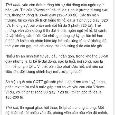
Thứ nhất
, vẫn còn ảnh hưởng bởi sự dài dòng của ngôn ngữ
báo viết. Tin của VNews chỉ dài tối đa 1 phút (tương đương 240
từ), thông thường là 30-40 giây (120-160 từ). Các tin hiện
trường, tin có vấn đề trích tiếng thì tối đa là 1 phút 30 giây (320
từ). Phóng sự, bài phản ánh dài tối đa 3 phút (720 từ)
.
Thế
nhưng, vẫn còn không ít tin dài lê thê, ngôn ngữ kể lể, tả cảnh,
tả vật không cần thiết. Có những phóng sự kỷ lục lên tới hơn
2.000 từ khiến bộ phận biên tập hết sức lúng túng vì không đủ
thời gian cắt gọt, mà cắt cũng rất khó trúng ý đồ của tác giả.
Nhiều tin an ninh trật tự yêu cầu ngắn gọn, trong khoảng 30-50
giây nhưng lại bị kể lể dài dòng, nào là tuổi, nơi sống, nào là
tình tiết phạm tội… Vì thế, biên tập phải lược hết, chỉ nêu sự
việc lớn, đối tượng chính hay mức xử phạt cuối.
Sẽ hiệu quả nếu CQTT gửi sản phẩm đã được tinh luyện hơn,
phần text thừa chỉ ở mức gấp rưỡi so với yêu cầu của VNews.
Ví dụ, với tin phát sóng 30 giây (120 từ), thì tin gốc tối đa là
180-200 từ.
Thứ hai
, tin ngoại giao, hội thảo, lễ lạt còn chung chung. Một
hội thảo có rất nhiều vấn đề, phóng viên cần nêu vấn đề chính,