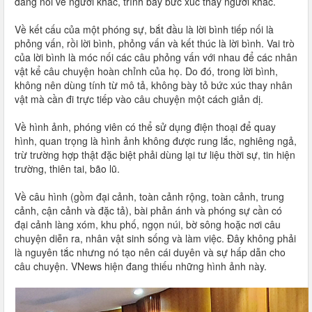
đang nói về người khác, trình bày bức xúc thay người khác.
Về kết cấu của một phóng sự, bắt đầu là lời bình tiếp nối là
phỏng vấn, rồi lời bình, phỏng vấn và kết thúc là lời bình. Vai trò
của lời bình là móc nối các câu phỏng vấn với nhau để các nhân
vật kể câu chuyện hoàn chỉnh của họ. Do đó, trong lời bình,
không nên dùng tính từ mô tả, không bày tỏ bức xúc thay nhân
vật mà cần đi trực tiếp vào câu chuyện một cách giản dị.
Về hình ảnh, phóng viên có thể sử dụng điện thoại để quay
hình, quan trọng là hình ảnh không được rung lắc, nghiêng ngả,
trừ trường hợp thật đặc biệt phải dùng lại tư liệu thời sự, tin hiện
trường, thiên tai, bão lũ.
Về câu hình (gồm đại cảnh, toàn cảnh rộng, toàn cảnh, trung
cảnh, cận cảnh và đặc tả), bài phản ánh và phóng sự cần có
đại cảnh làng xóm, khu phố, ngọn núi, bờ sông hoặc nơi câu
chuyện diễn ra, nhân vật sinh sống và làm việc. Đây không phải
là nguyên tắc nhưng nó tạo nên cái duyên và sự hấp dẫn cho
câu chuyện. VNews hiện đang thiếu những hình ảnh này.