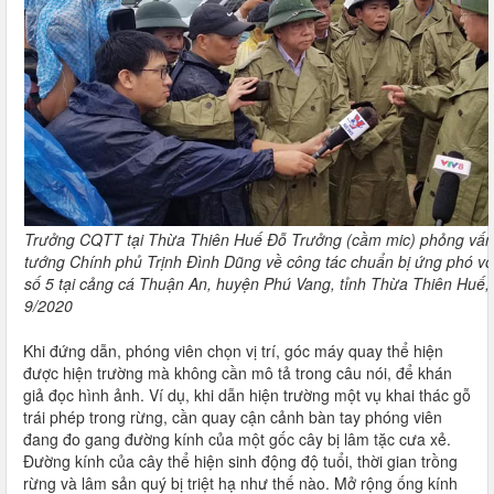
Trưởng CQTT tại Thừa Thiên Huế Đỗ Trưởng (cầm mic) phỏng vấ
tướng Chính phủ Trịnh Đình Dũng về công tác chuẩn bị ứng phó vớ
số 5 tại cảng cá Thuận An, huyện Phú Vang, tỉnh Thừa Thiên Huế,
9/2020
Khi đứng dẫn, phóng viên chọn vị trí, góc máy quay thể hiện
được hiện trường mà không cần mô tả trong câu nói, để khán
giả đọc hình ảnh. Ví dụ, khi dẫn hiện trường một vụ khai thác gỗ
trái phép trong rừng, cần quay cận cảnh bàn tay phóng viên
đang đo gang đường kính của một gốc cây bị lâm tặc cưa xẻ.
Đường kính của cây thể hiện sinh động độ tuổi, thời gian trồng
rừng và lâm sản quý bị triệt hạ như thế nào. Mở rộng ống kính