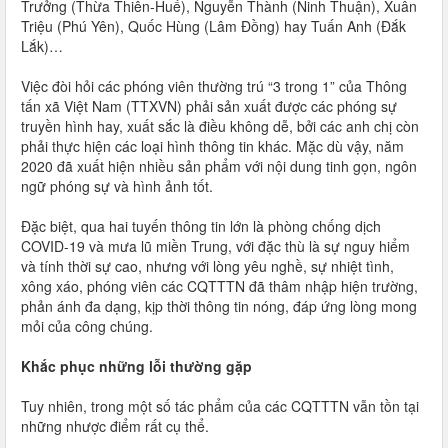
Trưởng (Thừa Thiên-Huế), Nguyễn Thành (Ninh Thuận), Xuân
Triệu (Phú Yên), Quốc Hùng (Lâm Đồng) hay Tuấn Anh (Đắk
Lắk)…
Việc đòi hỏi các phóng viên thường trú “3 trong 1” của Thông
tấn xã Việt Nam (TTXVN) phải sản xuất được các phóng sự
truyền hình hay, xuất sắc là điều không dễ, bởi các anh chị còn
phải thực hiện các loại hình thông tin khác. Mặc dù vậy, năm
2020 đã xuất hiện nhiều sản phẩm với nội dung tinh gọn, ngôn
ngữ phóng sự và hình ảnh tốt.
Đặc biệt, qua hai tuyến thông tin lớn là phòng chống dịch
COVID-19 và mưa lũ miền Trung, với đặc thù là sự nguy hiểm
và tính thời sự cao, nhưng với lòng yêu nghề, sự nhiệt tình,
xông xáo, phóng viên các CQTTTN đã thâm nhập hiện trường,
phản ánh đa dạng, kịp thời thông tin nóng, đáp ứng lòng mong
mỏi của công chúng.
Khắc phục những lỗi thường gặp
Tuy nhiên, trong một số tác phẩm của các CQTTTN vẫn tồn tại
những nhược điểm rất cụ thể.