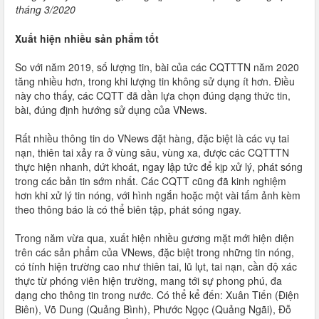
tháng 3/2020
Xuất hiện nhiều sản phẩm tốt
So với năm 2019, số lượng tin, bài của các CQTTTN năm 2020
tăng nhiều hơn, trong khi lượng tin không sử dụng ít hơn. Điều
này cho thấy, các CQTT đã dần lựa chọn đúng dạng thức tin,
bài, đúng định hướng sử dụng của VNews.
Rất nhiều thông tin do VNews đặt hàng, đặc biệt là các vụ tai
nạn, thiên tai xảy ra ở vùng sâu, vùng xa, được các CQTTTN
thực hiện nhanh, dứt khoát, ngay lập tức để kịp xử lý, phát sóng
trong các bản tin sớm nhất. Các CQTT cũng đã kinh nghiệm
hơn khi xử lý tin nóng, với hình ngắn hoặc một vài tấm ảnh kèm
theo thông báo là có thể biên tập, phát sóng ngay.
Trong năm vừa qua, xuất hiện nhiều gương mặt mới hiện diện
trên các sản phẩm của VNews, đặc biệt trong những tin nóng,
có tính hiện trường cao như thiên tai, lũ lụt, tai nạn, cần độ xác
thực từ phóng viên hiện trường, mang tới sự phong phú, đa
dạng cho thông tin trong nước. Có thể kể đến: Xuân Tiến (Điện
Biên), Võ Dung (Quảng Bình), Phước Ngọc (Quảng Ngãi), Đỗ