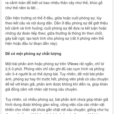
ra cảnh toàn để biết có bao nhiêu thân cây như thế, khúc gỗ
như thế nằm la liệt…
Dẫn hiện trường có thể ở đầu, giữa hoặc cuối phóng sự, tùy
theo kết cấu và nội dung dẫn. Dẫn ở đầu phóng sự để giới thiệu
bối cảnh và tình huống; cuối phóng sự để đưa ra kết luận hoặc
những dự đoán tiếp theo; giữa thường là thông tin then chốt,
gây bất ngờ, tạo kịch tính cho phóng sự (rất ít phóng viên thể
hiện hoặc đầu tư đoạn dẫn này).
Để có một phóng sự chất lượng
Một bài phản ánh hoặc phóng sự trên VNews rất ngắn, chỉ từ
2,5-3 phút. Phóng viên chỉ cần ghi đủ các cụm hình và phỏng
vấn 3-4 người là có thể dựng bài. Tuy nhiên, để một bài phản
ánh, phóng sự hay thì trước hết, phóng viên phải có câu chuyện
để kể với khán giả, phản ánh được không khí diễn ra, giúp khán
giả đồng cảm với nhân vật trong câu chuyện.
Tuy nhiên, có nhiều phóng sự, bài phản ánh chưa giúp khán giả
hình dung được không gian sống, công việc của các nhân vật
khiến cho nhân vật chưa gắn chặt với câu chuyện, giống như họ