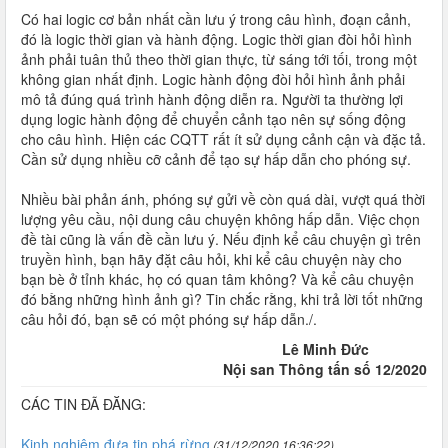
Có hai logic cơ bản nhất cần lưu ý trong câu hình, đoạn cảnh,
đó là logic thời gian và hành động. Logic thời gian đòi hỏi hình
ảnh phải tuân thủ theo thời gian thực, từ sáng tới tối, trong một
không gian nhất định. Logic hành động đòi hỏi hình ảnh phải
mô tả đúng quá trình hành động diễn ra. Người ta thường lợi
dụng logic hành động để chuyển cảnh tạo nên sự sống động
cho câu hình. Hiện các CQTT rất ít sử dụng cảnh cận và đặc tả.
Cần sử dụng nhiều cỡ cảnh để tạo sự hấp dẫn cho phóng sự.
Nhiều bài phản ánh, phóng sự gửi về còn quá dài, vượt quá thời
lượng yêu cầu, nội dung câu chuyện không hấp dẫn. Việc chọn
đề tài cũng là vấn đề cần lưu ý. Nếu định kể câu chuyện gì trên
truyền hình, bạn hãy đặt câu hỏi, khi kể câu chuyện này cho
bạn bè ở tỉnh khác, họ có quan tâm không? Và kể câu chuyện
đó bằng những hình ảnh gì? Tin chắc rằng, khi trả lời tốt những
câu hỏi đó, bạn sẽ có một phóng sự hấp dẫn./.
Lê Minh Đức
Nội san Thông tấn số 12/2020
CÁC TIN ĐÃ ĐĂNG:
Kinh nghiệm đưa tin phá rừng
(31/12/2020 16:36:22)