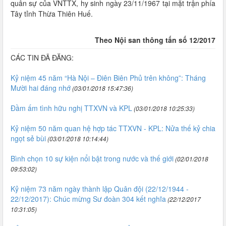
quân sự của VNTTX, hy sinh ngày 23/11/1967 tại mặt trận phía
Tây tỉnh Thừa Thiên Huế.
Theo Nội san thông tấn số 12/2017
CÁC TIN ĐÃ ĐĂNG:
Kỷ niệm 45 năm “Hà Nội – Điên Biên Phủ trên không”: Tháng
Mười hai đáng nhớ
(03/01/2018 15:47:36)
Đầm ấm tình hữu nghị TTXVN và KPL
(03/01/2018 10:25:33)
Kỷ niệm 50 năm quan hệ hợp tác TTXVN - KPL: Nửa thế kỷ chia
ngọt sẻ bùi
(03/01/2018 10:14:44)
Bình chọn 10 sự kiện nổi bật trong nước và thế giới
(02/01/2018
09:53:02)
Kỷ niệm 73 năm ngày thành lập Quân đội (22/12/1944 -
22/12/2017): Chúc mừng Sư đoàn 304 kết nghĩa
(22/12/2017
10:31:05)