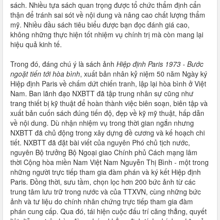
sách. Nhiều tựa sách quan trọng được tổ chức thẩm định cẩn
thận để tránh sai sót về nội dung và nâng cao chất lượng thẩm
mỹ. Nhiều đầu sách tiêu biểu được bạn đọc đánh giá cao,
không những thực hiện tốt nhiệm vụ chính trị mà còn mang lại
hiệu quả kinh tế.
Trong đó, đáng chú ý là sách ảnh
Hiệp định Paris 1973 - Bước
ngoặt tiến tới hòa bình
, xuất bản nhân kỷ niệm 50 năm Ngày ký
Hiệp định Paris về chấm dứt chiến tranh, lập lại hòa bình ở Việt
Nam. Ban lãnh đạo NXBTT đã tập trung nhân sự cũng như
trang thiết bị kỹ thuật để hoàn thành việc biên soạn, biên tập và
xuất bản cuốn sách đúng tiến độ, đẹp về kỹ mỹ thuật, hấp dẫn
về nội dung. Dù nhận nhiệm vụ trong thời gian ngắn nhưng
NXBTT đã chủ động trong xây dựng đề cương và kế hoạch chi
tiết. NXBTT đã đặt bài viết của nguyên Phó chủ tịch nước,
nguyên Bộ trưởng Bộ Ngoại giao Chính phủ Cách mạng lâm
thời Cộng hòa miền Nam Việt Nam Nguyễn Thị Bình - một trong
những người trực tiếp tham gia đàm phán và ký kết Hiệp định
Paris. Đồng thời, sưu tầm, chọn lọc hơn 200 bức ảnh từ các
trung tâm lưu trữ trong nước và của TTXVN, cùng những bức
ảnh và tư liệu do chính nhân chứng trực tiếp tham gia đàm
phán cung cấp. Qua đó, tái hiện cuộc đấu trí căng thẳng, quyết