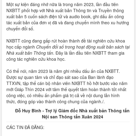
Một sự kiện đáng nhớ nữa là trong năm 2023, lần đầu tiên
NXBTT phối hợp với Nhà xuất bản Thông tin và Truyền thông
xuất bản 5 cuốn sách điện tử và audio book, ghi dấu ấn công
tác xuất bản của đơn vị đã và đang chuyển mình theo xu hướng
chuyển đổi số.
NXBTT cũng đang gấp rút hoàn thành đề tài nghiên cứu khoa
học cấp ngành
Chuyển đổi số trong hoạt động xuất bản sách tại
Nhà xuất bản Thông tấn
. Đây là lần đầu tiên NXBTT tham gia
công tác nghiên cứu khoa học.
Có thể nói, năm 2023 là năm ghi nhiều dấu ấn của NXBTT.
Được sự quan tâm và chỉ đạo sát sao của Ban lãnh đạo
TTXVN, tập thể cán bộ nhân viên NXBTT hồ hởi bước vào năm
mới Giáp Thìn 2024 với tâm thế quyết tâm hoàn thành tốt nhất
công việc, có nhiều ấn phẩm giá trị cả về nội dung lẫn hình
thức, đóng góp vào thành công chung của ngành./.
Đỗ Huy Bình - Trợ lý Giám đốc Nhà xuất bản Thông tấn
Nội san Thông tấn Xuân 2024
CÁC TIN ĐÃ ĐĂNG: