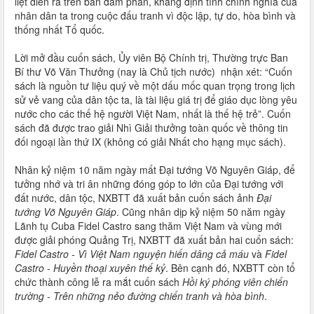
liệt diễn ra trên bàn đàm phán, khẳng định tính chính nghĩa của
nhân dân ta trong cuộc đấu tranh vì độc lập, tự do, hòa bình và
thống nhất Tổ quốc.
Lời mở đầu cuốn sách, Ủy viên Bộ Chính trị, Thường trực Ban
Bí thư Võ Văn Thưởng (nay là Chủ tịch nước) nhận xét: “Cuốn
sách là nguồn tư liệu quý về một dấu mốc quan trọng trong lịch
sử vẻ vang của dân tộc ta, là tài liệu giá trị để giáo dục lòng yêu
nước cho các thế hệ người Việt Nam, nhất là thế hệ trẻ”. Cuốn
sách đã được trao giải Nhì Giải thưởng toàn quốc về thông tin
đối ngoại lần thứ IX (không có giải Nhất cho hạng mục sách).
Nhân kỷ niệm 10 năm ngày mất Đại tướng Võ Nguyên Giáp, để
tưởng nhớ và tri ân những đóng góp to lớn của Đại tướng với
đất nước, dân tộc, NXBTT đã xuất bản cuốn sách ảnh
Đại
tướng Võ Nguyên Giáp
. Cũng nhân dịp kỷ niệm 50 năm ngày
Lãnh tụ Cuba Fidel Castro sang thăm Việt Nam và vùng mới
được giải phóng Quảng Trị, NXBTT đã xuất bản hai cuốn sách:
Fidel Castro - Vì Việt Nam nguyện hiến dâng cả máu
và
Fidel
Castro - Huyền thoại xuyên thế kỷ
. Bên cạnh đó, NXBTT còn tổ
chức thành công lễ ra mắt cuốn sách
Hồi ký phóng viên chiến
trường - Trên những nẻo đường chiến tranh và hòa bình
.