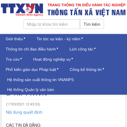
Tìm kiếm
Giới thiệu
Tin tức sự kiện - kỷ niệm
Thứ năm, ngày 06/08/2026
Thông tin chỉ đạo điều hành
Lịch công tác
Đăng nhập
CÔNG TY IN THƯƠNG MẠI
Tra cứu
Hoạt động nghiệp vụ
Phổ biến giáo dục Pháp luật
Công bố thông tin
Quyết định phê duyệt kế hoạch sản
Hệ thống sản xuất thông tin VNANPS
xuất kinh doanh năm 2021 Công ty In
Hệ thống Quản lý văn bản
& TM TTXVN
(17/03/2021 12:43:03)
Nội dung quyết định:
CÁC TIN ĐÃ ĐĂNG: