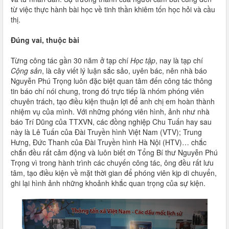
từ việc thực hành bài học về tinh thần khiêm tốn học hỏi và cầu
thị.
Đúng vai, thuộc bài
Từng công tác gần 30 năm ở tạp chí
Học tập
, nay là tạp chí
Cộng sản
, là cây viết lý luận sắc sảo, uyên bác, nên nhà báo
Nguyễn Phú Trọng luôn đặc biệt quan tâm đến công tác thông
tin báo chí nói chung, trong đó trực tiếp là nhóm phóng viên
chuyên trách, tạo điều kiện thuận lợi để anh chị em hoàn thành
nhiệm vụ của mình. Với những phóng viên hình, ảnh như nhà
báo Trí Dũng của TTXVN, các đồng nghiệp Chu Tuấn hay sau
này là Lê Tuấn của Đài Truyền hình Việt Nam (VTV); Trung
Hưng, Đức Thanh của Đài Truyền hình Hà Nội (HTV)… chắc
chắn đều rất cảm động và luôn biết ơn Tổng Bí thư Nguyễn Phú
Trọng vì trong hành trình các chuyến công tác, ông đều rất lưu
tâm, tạo điều kiện về mặt thời gian để phóng viên kịp di chuyển,
ghi lại hình ảnh những khoảnh khắc quan trọng của sự kiện.