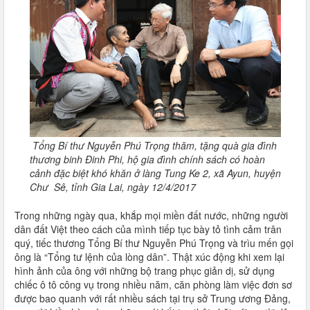
Tổng Bí thư Nguyễn Phú Trọng thăm, tặng quà gia đình
thương binh Đinh Phi, hộ gia đình chính sách có hoàn
cảnh đặc biệt khó khăn ở làng Tung Ke 2, xã Ayun, huyện
Chư Sê, tỉnh Gia Lai, ngày 12/4/2017
Trong những ngày qua, khắp mọi miền đất nước, những người
dân đất Việt theo cách của mình tiếp tục bày tỏ tình cảm trân
quý, tiếc thương Tổng Bí thư Nguyễn Phú Trọng và trìu mến gọi
ông là “Tổng tư lệnh của lòng dân”. Thật xúc động khi xem lại
hình ảnh của ông với những bộ trang phục giản dị, sử dụng
chiếc ô tô công vụ trong nhiều năm, căn phòng làm việc đơn sơ
được bao quanh với rất nhiều sách tại trụ sở Trung ương Đảng,