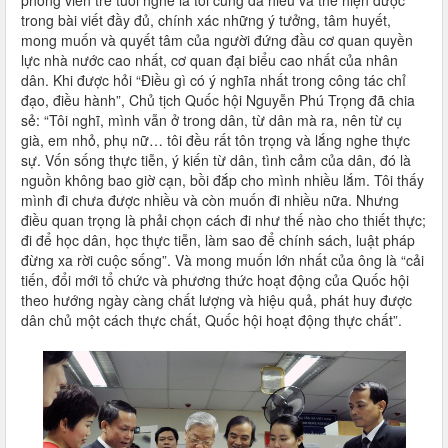
phóng viên trẻ tuổi nghề là tôi cũng đã hiểu và thể hiện được
trong bài viết đầy đủ, chính xác những ý tưởng, tâm huyết,
mong muốn và quyết tâm của người đứng đầu cơ quan quyền
lực nhà nước cao nhất, cơ quan đại biểu cao nhất của nhân
dân. Khi được hỏi “Điều gì có ý nghĩa nhất trong công tác chỉ
đạo, điều hành”, Chủ tịch Quốc hội Nguyễn Phú Trọng đã chia
sẻ: “Tôi nghĩ, mình vẫn ở trong dân, từ dân mà ra, nên từ cụ
già, em nhỏ, phụ nữ… tôi đều rất tôn trọng và lắng nghe thực
sự. Vốn sống thực tiễn, ý kiến từ dân, tình cảm của dân, đó là
nguồn không bao giờ cạn, bồi đắp cho mình nhiều lắm. Tôi thấy
mình đi chưa được nhiều và còn muốn đi nhiều nữa. Nhưng
điều quan trọng là phải chọn cách đi như thế nào cho thiết thực;
đi để học dân, học thực tiễn, làm sao để chính sách, luật pháp
đừng xa rời cuộc sống”. Và mong muốn lớn nhất của ông là “cải
tiến, đổi mới tổ chức và phương thức hoạt động của Quốc hội
theo hướng ngày càng chất lượng và hiệu quả, phát huy được
dân chủ một cách thực chất, Quốc hội hoạt động thực chất”.