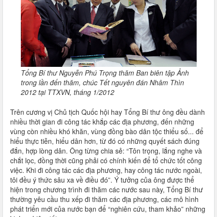
Tổng Bí thư Nguyễn Phú Trọng thăm Ban biên tập Ảnh
trong lần đến thăm, chúc Tết nguyên đán Nhâm Thìn
2012 tại TTXVN, tháng 1/2012
Trên cương vị Chủ tịch Quốc hội hay Tổng Bí thư ông đều dành
nhiều thời gian đi công tác khắp các địa phương, đến những
vùng còn nhiều khó khăn, vùng đồng bào dân tộc thiểu số... để
hiểu thực tiễn, hiểu dân hơn, từ đó có những quyết sách đúng
đắn, hợp lòng dân. Ông từng chia sẻ: “Tôn trọng, lắng nghe và
chắt lọc, đồng thời cũng phải có chính kiến để tổ chức tốt công
việc. Khi đi công tác các địa phương, hay công tác nước ngoài,
tôi đều ý thức sâu xa về điều đó”. Ý tưởng của ông được thể
hiện trong chương trình đi thăm các nước sau này, Tổng Bí thư
thường yêu cầu thu xếp đi thăm các địa phương, các mô hình
phát triển mới của nước bạn để “nghiên cứu, tham khảo” những