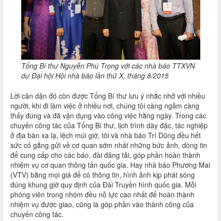
Tổng Bí thư Nguyễn Phú Trọng với các nhà báo TTXVN
dự Đại hội Hội nhà báo lần thứ X, tháng 8/2015
Lời căn dặn đó còn được Tổng Bí thư lưu ý nhắc nhở với nhiều
người, khi đi làm việc ở nhiều nơi, chúng tôi càng ngẫm càng
thấy đúng và đã vận dụng vào công việc hằng ngày. Trong các
chuyến công tác của Tổng Bí thư, lịch trình dày đặc, tác nghiệp
ở địa bàn xa lạ, lệch múi giờ, tôi và nhà báo Trí Dũng đều hết
sức cố gắng gửi về cơ quan sớm nhất những bức ảnh, dòng tin
để cung cấp cho các báo, đài đăng tải, góp phần hoàn thành
nhiệm vụ cơ quan thông tấn quốc gia. Hay nhà báo Phương Mai
(VTV) bằng mọi giá để có thông tin, hình ảnh kịp phát sóng
đúng khung giờ quy định của Đài Truyền hình quốc gia. Mỗi
phóng viên trong nhóm đều nỗ lực cao nhất để hoàn thành
nhiệm vụ được giao, cũng là góp phần vào thành công của
chuyến công tác.