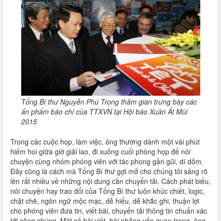
Tổng Bí thư Nguyễn Phú Trọng thăm gian trưng bày các
ấn phẩm báo chí của TTXVN tại Hội báo Xuân Ất Mùi
2015
Trong các cuộc họp, làm việc, ông thường dành một vài phút
hiếm hoi giữa giờ giải lao, đi xuống cuối phòng họp để nói
chuyện cùng nhóm phóng viên với tác phong gần gũi, dí dỏm.
Đây cũng là cách mà Tổng Bí thư gợi mở cho chúng tôi sáng rõ
lên rất nhiều về những nội dung cần chuyển tải. Cách phát biểu,
nói chuyện hay trao đổi của Tổng Bí thư luôn khúc chiết, logic,
chặt chẽ, ngôn ngữ mộc mạc, dễ hiểu, dễ khắc ghi, thuận lợi
cho phóng viên đưa tin, viết bài, chuyển tải thông tin chuẩn xác
tới công chúng. Một số bài viết, bài phỏng vấn quan trọng, ông