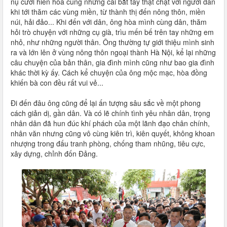
nụ cười hiền hòa cùng những cái bắt tay thật chặt với người dân
khi tới thăm các vùng miền, từ thành thị đến nông thôn, miền
núi, hải đảo... Khi đến với dân, ông hòa mình cùng dân, thăm
hỏi trò chuyện với những cụ già, trìu mến bế trên tay những em
nhỏ, như những người thân. Ông thường tự giới thiệu mình sinh
ra và lớn lên ở vùng nông thôn ngoại thành Hà Nội, kể lại những
câu chuyện của bản thân, gia đình mình cũng như bao gia đình
khác thời kỳ ấy. Cách kể chuyện của ông mộc mạc, hòa đồng
khiến bà con đều rất vui vẻ...
Đi đến đâu ông cũng để lại ấn tượng sâu sắc về một phong
cách giản dị, gần dân. Và có lẽ chính tình yêu nhân dân, trọng
nhân dân đã hun đúc khí phách của một lãnh đạo chân chính,
nhân văn nhưng cũng vô cùng kiên trì, kiên quyết, không khoan
nhượng trong đấu tranh phòng, chống tham nhũng, tiêu cực,
xây dựng, chỉnh đốn Đảng.