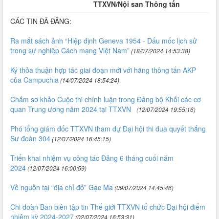
TTXVN/Nội san Thông tấn
CÁC TIN ĐÃ ĐĂNG:
Ra mắt sách ảnh “Hiệp định Geneva 1954 - Dấu mốc lịch sử
trong sự nghiệp Cách mạng Việt Nam”
(18/07/2024 14:53:38)
​​​​​​​Ký thỏa thuận hợp tác giai đoạn mới với hãng thông tấn AKP
của Campuchia
(14/07/2024 18:54:24)
Chấm sơ khảo Cuộc thi chính luận trong Đảng bộ Khối các cơ
quan Trung ương năm 2024 tại TTXVN
(12/07/2024 19:55:16)
Phó tổng giám đốc TTXVN tham dự Đại hội thi đua quyết thắng
Sư đoàn 304
(12/07/2024 16:45:15)
Triển khai nhiệm vụ công tác Đảng 6 tháng cuối năm
2024
(12/07/2024 16:00:59)
Về nguồn tại “địa chỉ đỏ” Gạc Ma
(09/07/2024 14:45:46)
Chi đoàn Ban biên tập tin Thế giới TTXVN tổ chức Đại hội điểm
nhiệm kỳ 2024-2027
(02/07/2024 16:53:31)