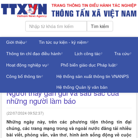
Tìm kiếm
Giới thiệu
Tin tức sự kiện - kỷ niệm
Thứ sáu, ngày 07/08/2026
Thông tin chỉ đạo điều hành
Lịch công tác
Tra cứu
Đăng nhập
TIN TRONG NGÀNH
Hoạt động nghiệp vụ
Phổ biến giáo dục Pháp luật
Công bố thông tin
Hệ thống sản xuất thông tin VNANPS
Tổng Bí thư Nguyễn Phú Trọng -
Hệ thống Quản lý văn bản
Người thầy gần gũi và sâu sắc của
những người làm báo
(22/07/2024 09:52:37)
Những ngày này, trên các phương tiện thông tin đại
chúng, các trang mạng trong và ngoài nước đăng tải nhiều
bài viết, phỏng vấn, vần thơ, hình ảnh sống động về cuộc