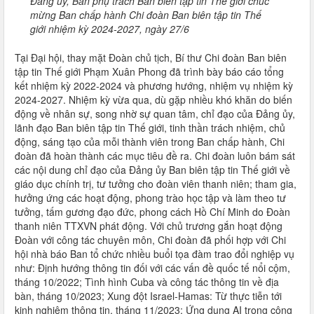
Đảng ủy, Ban phụ trách Ban biên tập tin Thế giới chúc
mừng Ban chấp hành Chi đoàn Ban biên tập tin Thế
giới nhiệm kỳ 2024-2027, ngày 27/6
Tại Đại hội, thay mặt Đoàn chủ tịch, Bí thư Chi đoàn Ban biên
tập tin Thế giới Phạm Xuân Phong đã trình bày báo cáo tổng
kết nhiệm kỳ 2022-2024 và phương hướng, nhiệm vụ nhiệm kỳ
2024-2027. Nhiệm kỳ vừa qua, dù gặp nhiều khó khăn do biến
động về nhân sự, song nhờ sự quan tâm, chỉ đạo của Đảng ủy,
lãnh đạo Ban biên tập tin Thế giới, tinh thần trách nhiệm, chủ
động, sáng tạo của mỗi thành viên trong Ban chấp hành, Chi
đoàn đã hoàn thành các mục tiêu đề ra. Chi đoàn luôn bám sát
các nội dung chỉ đạo của Đảng ủy Ban biên tập tin Thế giới về
giáo dục chính trị, tư tưởng cho đoàn viên thanh niên; tham gia,
hưởng ứng các hoạt động, phong trào học tập và làm theo tư
tưởng, tấm gương đạo đức, phong cách Hồ Chí Minh do Đoàn
thanh niên TTXVN phát động. Với chủ trương gắn hoạt động
Đoàn với công tác chuyên môn, Chi đoàn đã phối hợp với Chi
hội nhà báo Ban tổ chức nhiều buổi tọa đàm trao đổi nghiệp vụ
như: Định hướng thông tin đối với các vấn đề quốc tế nổi cộm,
tháng 10/2022; Tình hình Cuba và công tác thông tin về địa
bàn, tháng 10/2023; Xung đột Israel-Hamas: Từ thực tiễn tới
kinh nghiệm thông tin, tháng 11/2023; Ứng dụng AI trong công