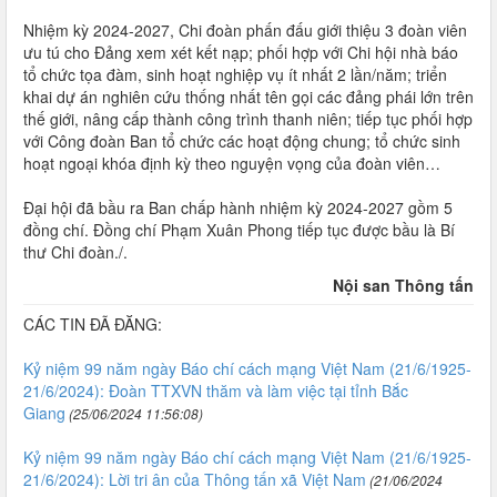
Nhiệm kỳ 2024-2027, Chi đoàn phấn đấu giới thiệu 3 đoàn viên
ưu tú cho Đảng xem xét kết nạp; phối hợp với Chi hội nhà báo
tổ chức tọa đàm, sinh hoạt nghiệp vụ ít nhất 2 lần/năm; triển
khai dự án nghiên cứu thống nhất tên gọi các đảng phái lớn trên
thế giới, nâng cấp thành công trình thanh niên; tiếp tục phối hợp
với Công đoàn Ban tổ chức các hoạt động chung; tổ chức sinh
hoạt ngoại khóa định kỳ theo nguyện vọng của đoàn viên…
Đại hội đã bầu ra Ban chấp hành nhiệm kỳ 2024-2027 gồm 5
đồng chí. Đồng chí Phạm Xuân Phong tiếp tục được bầu là Bí
thư Chi đoàn./.
Nội san Thông tấn
CÁC TIN ĐÃ ĐĂNG:
Kỷ niệm 99 năm ngày Báo chí cách mạng Việt Nam (21/6/1925-
21/6/2024): Đoàn TTXVN thăm và làm việc tại tỉnh Bắc
Giang
(25/06/2024 11:56:08)
Kỷ niệm 99 năm ngày Báo chí cách mạng Việt Nam (21/6/1925-
21/6/2024): Lời tri ân của Thông tấn xã Việt Nam
(21/06/2024