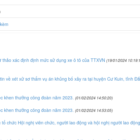
h
h kèm
 thảo xác định định mức sử dụng xe ô tô của TTXVN
(19/01/2024 10:19:
n về xét xử sơ thẩm vụ án khủng bố xảy ra tại huyện Cư Kuin, tỉnh Đắ
ệc khen thưởng công đoàn năm 2023.
(01/02/2024 14:50:20)
ệc khen thưởng công đoàn năm 2023.
(01/02/2024 14:53:05)
tổ chức Hội nghị viên chức, người lao động và hội nghị người lao độn