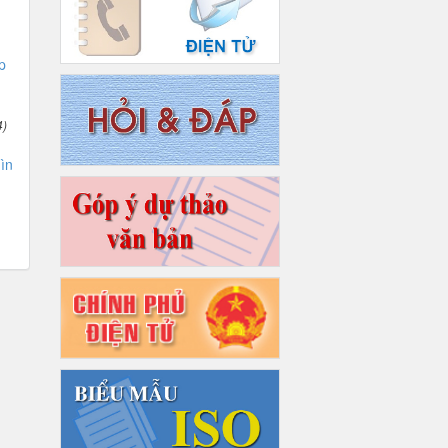
p
4)
ìn