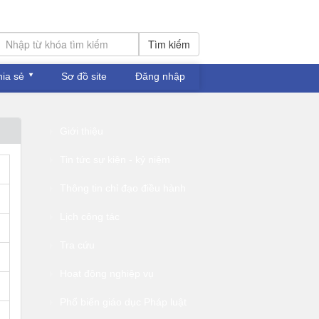
Tìm kiếm
hia sẻ
Sơ đồ site
Đăng nhập
Giới thiệu
Tin tức sự kiện - kỷ niệm
Thông tin chỉ đạo điều hành
Lịch công tác
Tra cứu
Hoạt động nghiệp vụ
Phổ biến giáo dục Pháp luật