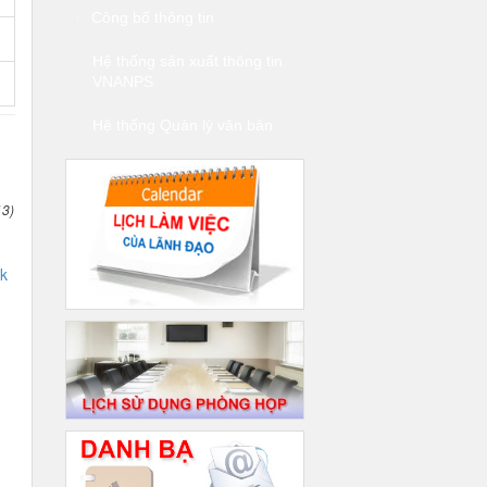
Công bố thông tin
Hệ thống sản xuất thông tin
VNANPS
Hệ thống Quản lý văn bản
13)
k
g