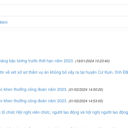
h kèm
nâng bậc lương trước thời hạn năm 2023.
(19/01/2024 10:23:40)
n về xét xử sơ thẩm vụ án khủng bố xảy ra tại huyện Cư Kuin, tỉnh Đắ
ệc khen thưởng công đoàn năm 2023.
(01/02/2024 14:50:20)
ệc khen thưởng công đoàn năm 2023.
(01/02/2024 14:53:05)
tổ chức Hội nghị viên chức, người lao động và hội nghị người lao độn