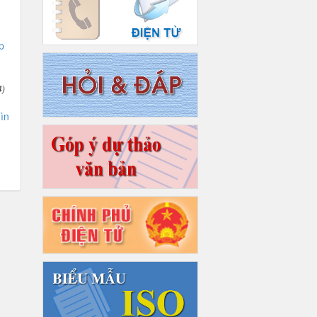
p
4)
ìn