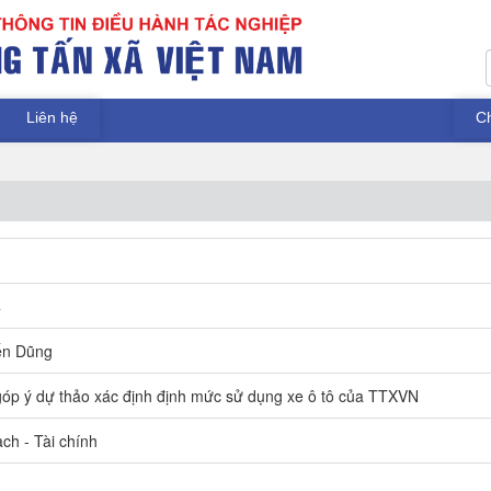
Liên hệ
C
4
ến Dũng
óp ý dự thảo xác định định mức sử dụng xe ô tô của TTXVN
ch - Tài chính